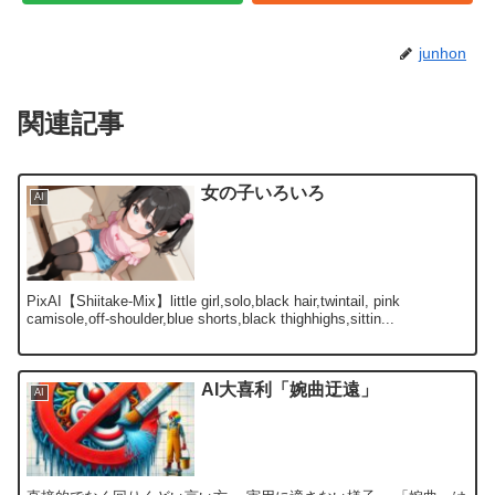
junhon
関連記事
女の子いろいろ
AI
PixAI【Shiitake-Mix】little girl,solo,black hair,twintail, pink
camisole,off-shoulder,blue shorts,black thighhighs,sittin...
AI大喜利「婉曲迂遠」
AI