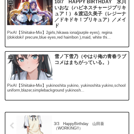
10/7 HAPPY BIRTHDAY 氷川
AI
いおな（ハピネスチャージプリキ
ュア！）＆渡辺久美子（レジーナ
／ドキドキ！プリキュア）／メイ
ド
PixAI【Shiitake-Mix】2girls,hikawa iona(purple eyes), regina
(dokidoki! precure,blue eyes,red hairribon ),maid, white thi...
雪ノ下雪乃（やはり俺の青春ラブ
AI
コメはまちがっている。）
PixAI【Shiitake-Mix】yukinoshita yukino, yukinoshita yukino,school
uniform,blazer,simplebackground yukinosh...
3/3 HappyBirthday 山田葵
（WORKING!!）