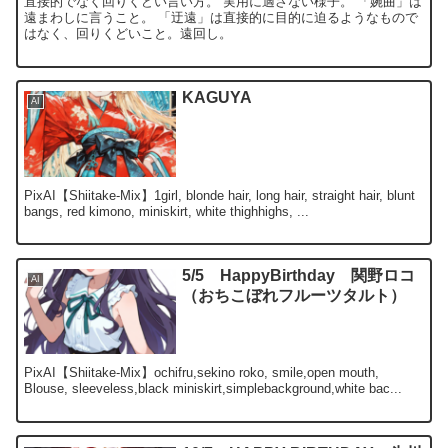
直接的でなく回りくどい言い方。 実用に適さない様子。 「婉曲」は
遠まわしに言うこと。 「迂遠」は直接的に目的に迫るようなもので
はなく、回りくどいこと。遠回し。
KAGUYA
AI
PixAI【Shiitake-Mix】1girl, blonde hair, long hair, straight hair, blunt
bangs, red kimono, miniskirt, white thighhighs, ...
5/5 HappyBirthday 関野ロコ
AI
（おちこぼれフルーツタルト）
PixAI【Shiitake-Mix】ochifru,sekino roko, smile,open mouth,
Blouse, sleeveless,black miniskirt,simplebackground,white bac...