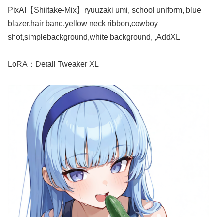
PixAI【Shiitake-Mix】ryuuzaki umi, school uniform, blue
blazer,hair band,yellow neck ribbon,cowboy
shot,simplebackground,white background, ,AddXL
LoRA：Detail Tweaker XL