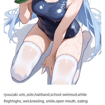
ryuuzaki umi,,solo,hairband,school swimsuit,white
thighhighs, wet,kneeling, smile,open mouth, eating