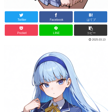
Twitter
Facebook
はてブ
Pocket
LINE
コピー
2025.03.13