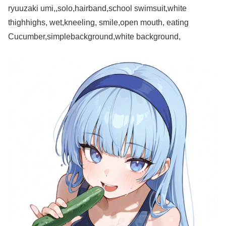
ryuuzaki umi,,solo,hairband,school swimsuit,white
thighhighs, wet,kneeling, smile,open mouth, eating
Cucumber,simplebackground,white background,