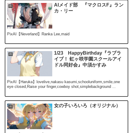
AIメイド部 『マクロスF』ラン
AI
カ・リー
PixAI【Neverland】Ranka Lee,maid
1/23 HappyBirthday『ラブラ
AI
イブ！ 虹ヶ咲学園スクールアイ
ドル同好会』中須かすみ
PixAI【Haruka】lovelive,nakasu kasumi,schooluniform,smile,one
eye closed,Raise your finger,cowboy shot,simplebackground ...
女の子いろいろ（オリジナル）
AI