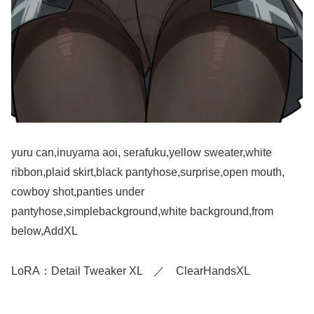
yuru can,inuyama aoi, serafuku,yellow sweater,white
ribbon,plaid skirt,black pantyhose,surprise,open mouth,
cowboy shot,panties under
pantyhose,simplebackground,white background,from
below,AddXL
LoRA：Detail Tweaker XL ／ ClearHandsXL