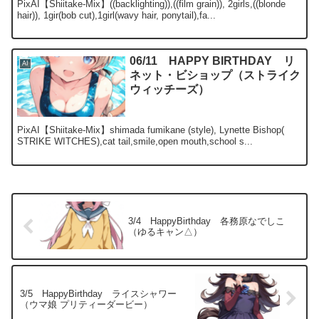
PixAI【Shiitake-Mix】((backlighting)),((film grain)), 2girls,((blonde
hair)), 1gir(bob cut),1girl(wavy hair, ponytail),fa...
06/11 HAPPY BIRTHDAY リ
AI
ネット・ビショップ（ストライク
ウィッチーズ）
PixAI【Shiitake-Mix】shimada fumikane (style), Lynette Bishop(
STRIKE WITCHES),cat tail,smile,open mouth,school s...
3/4 HappyBirthday 各務原なでしこ
（ゆるキャン△）
3/5 HappyBirthday ライスシャワー
（ウマ娘 プリティーダービー）