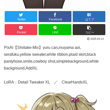
Twitter
Facebook
はてブ
Pocket
LINE
コピー
2025.03.13
PixAI【Shiitake-Mix】yuru can,inuyama aoi,
serafuku,yellow sweater,white ribbon,plaid skirt,black
pantyhose,smile,cowboy shot,simplebackground,white
background,AddXL
LoRA：Detail Tweaker XL ／ ClearHandsXL