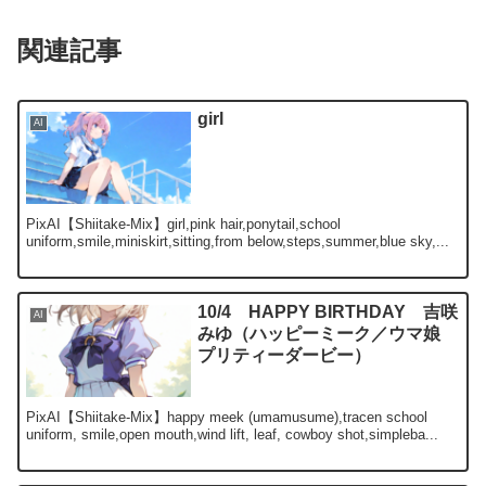
関連記事
girl
AI
PixAI【Shiitake-Mix】girl,pink hair,ponytail,school
uniform,smile,miniskirt,sitting,from below,steps,summer,blue sky,...
10/4 HAPPY BIRTHDAY 吉咲
AI
みゆ（ハッピーミーク／ウマ娘
プリティーダービー）
PixAI【Shiitake-Mix】happy meek (umamusume),tracen school
uniform, smile,open mouth,wind lift, leaf, cowboy shot,simpleba...