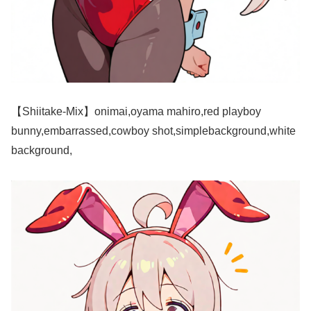
【Shiitake-Mix】onimai,oyama mahiro,red playboy
bunny,embarrassed,cowboy shot,simplebackground,white
background,