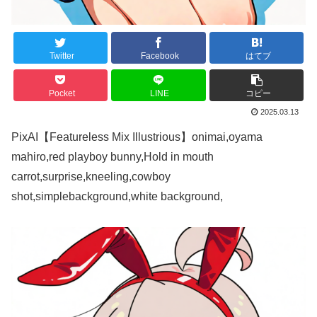
Twitter
Facebook
はてブ
Pocket
LINE
コピー
2025.03.13
PixAI【Featureless Mix Illustrious】onimai,oyama
mahiro,red playboy bunny,Hold in mouth
carrot,surprise,kneeling,cowboy
shot,simplebackground,white background,