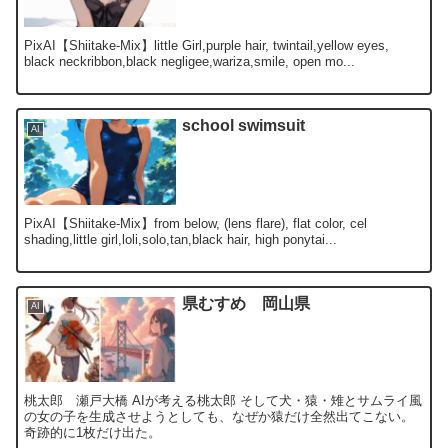
PixAI【Shiitake-Mix】little Girl,purple hair, twintail,yellow eyes,
black neckribbon,black negligee,wariza,smile, open mo...
school swimsuit
AI
PixAI【Shiitake-Mix】from below, (lens flare), flat color, cel
shading,little girl,loli,solo,tan,black hair, high ponytai...
県むすめ 岡山県
AI
桃太郎 瀬戸大橋 AIが考える桃太郎 そして犬・猿・雉とサムライ風
の女の子を生成させようとしても、なぜか猿だけ全然出てこない。
奇跡的に1枚だけ出た。