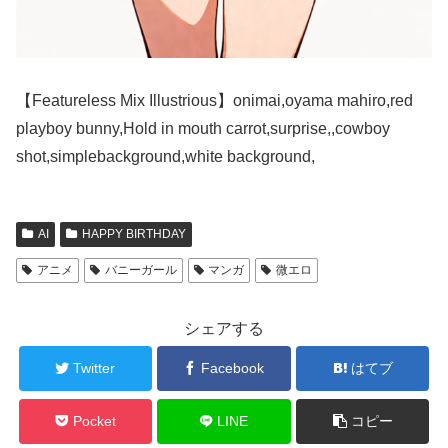
【Featureless Mix Illustrious】onimai,oyama mahiro,red
playboy bunny,Hold in mouth carrot,surprise,,cowboy
shot,simplebackground,white background,
AI
HAPPY BIRTHDAY
アニメ
バニーガール
マンガ
微エロ
シェアする
Twitter
Facebook
はてブ
Pocket
LINE
コピー