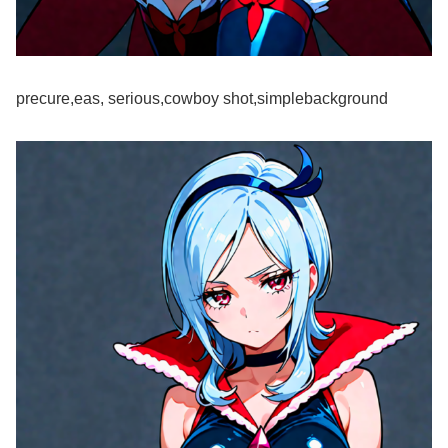
precure,eas, serious,cowboy shot,simplebackground