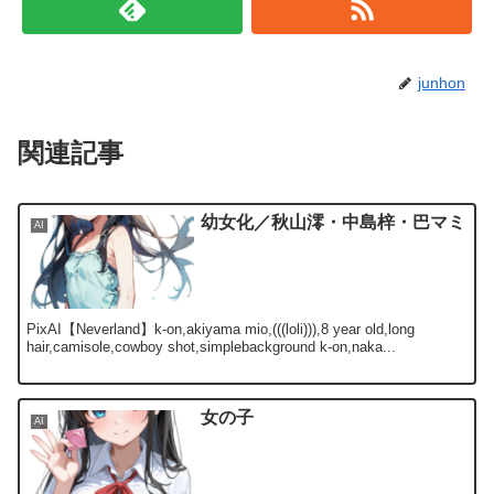
junhon
関連記事
幼女化／秋山澪・中島梓・巴マミ
AI
PixAI【Neverland】k-on,akiyama mio,(((loli))),8 year old,long
hair,camisole,cowboy shot,simplebackground k-on,naka...
女の子
AI