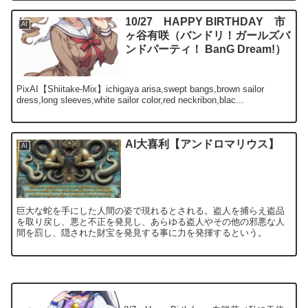
10/27 HAPPY BIRTHDAY 市
AI
ヶ谷有咲（バンドリ！ガールズバ
ンドパーティ！ BanG Dream!）
PixAI【Shiitake-Mix】ichigaya arisa,swept bangs,brown sailor
dress,long sleeves,white sailor color,red neckribon,blac...
AI大喜利【アンドロマリウス】
AI
巨大な蛇を手にした人間の姿で現れるとされる。盗人を捕らえ盗品
を取り戻し、悪と不正を発見し、あらゆる盗人やその他の邪悪な人
間を罰し、隠された財宝を発見する事に力を発揮するという。