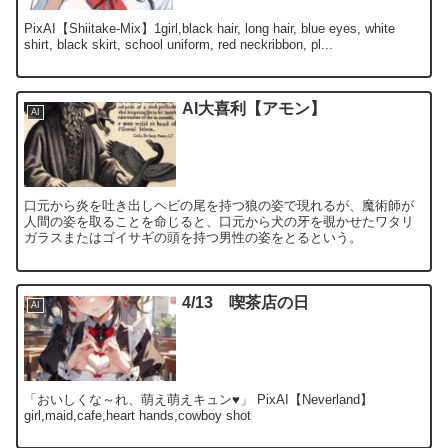
PixAI【Shiitake-Mix】1girl,black hair, long hair, blue eyes, white
shirt, black skirt, school uniform, red neckribbon, pl...
AI大喜利【アモン】
AI
口元から炎を吐き出しヘビの尾を持つ狼の姿で現れるが、魔術師が
人間の姿を取ることを命じると、口元から犬の牙を覗かせたワタリ
ガラスまたはゴイサギの頭を持つ男性の姿をとるという。
4/13 喫茶店の日
AI
「おいしくな～れ、萌え萌えキュン♥」 PixAI【Neverland】
girl,maid,cafe,heart hands,cowboy shot