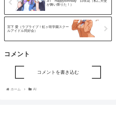
3/7 HappyBirthday 白咲花（私に天使
が舞い降りた！）
宮下 愛（ラブライブ！虹ヶ咲学園スクー
ルアイドル同好会）
コメント
コメントを書き込む
ホーム
AI