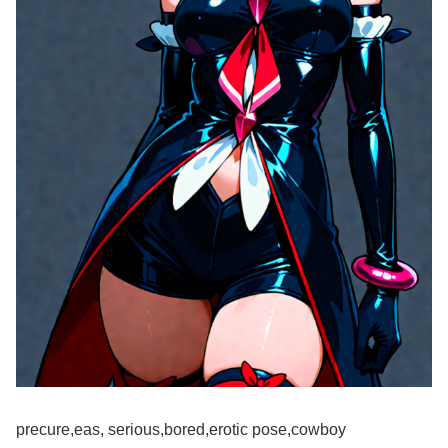
precure,eas, serious,bored,erotic pose,cowboy