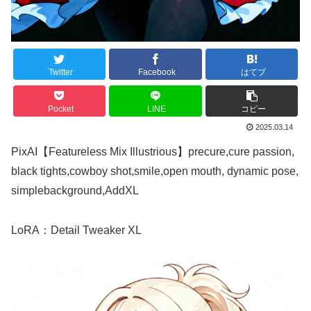
Twitter
Facebook
はてブ
Pocket
LINE
コピー
2025.03.14
PixAI【Featureless Mix Illustrious】precure,cure passion,
black tights,cowboy shot,smile,open mouth, dynamic pose,
simplebackground,AddXL
LoRA：Detail Tweaker XL