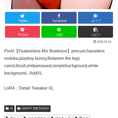
Twitter
Facebook
はてブ
Pocket
LINE
コピー
2025.03.14
PixAI【Featureless Mix Illustrious】precure,hanadera
nodoka,playboy bunny,Between the legs
carrot,blush,embarrassed,simplebackground,white
background, ,AddXL
LoRA：Detail Tweaker XL
AI
HAPPY BIRTHDAY
アニメ
バニーガール
プリキュア
微エロ