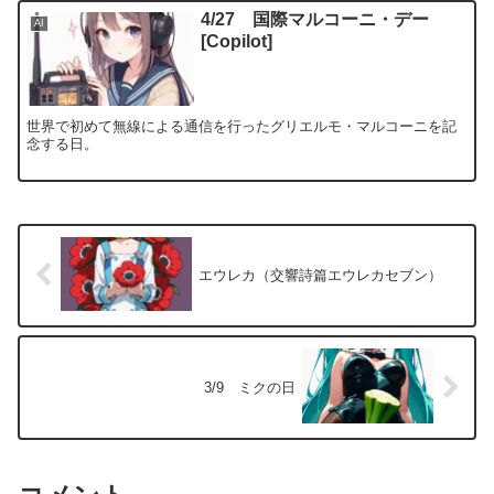
4/27 国際マルコーニ・デー
AI
[Copilot]
世界で初めて無線による通信を行ったグリエルモ・マルコーニを記
念する日。
エウレカ（交響詩篇エウレカセブン）
3/9 ミクの日