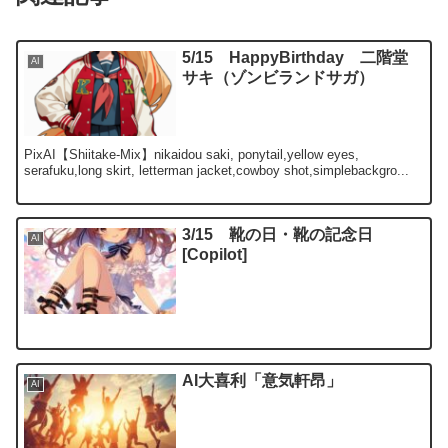
5/15 HappyBirthday 二階堂
AI
サキ（ゾンビランドサガ）
PixAI【Shiitake-Mix】nikaidou saki, ponytail,yellow eyes,
serafuku,long skirt, letterman jacket,cowboy shot,simplebackgro...
3/15 靴の日・靴の記念日
AI
[Copilot]
AI大喜利「意気軒昂」
AI