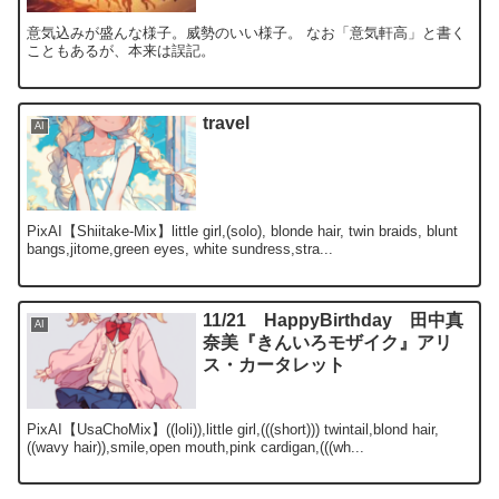
意気込みが盛んな様子。威勢のいい様子。 なお「意気軒高」と書く
こともあるが、本来は誤記。
travel
AI
PixAI【Shiitake-Mix】little girl,(solo), blonde hair, twin braids, blunt
bangs,jitome,green eyes, white sundress,stra...
11/21 HappyBirthday 田中真
AI
奈美『きんいろモザイク』アリ
ス・カータレット
PixAI【UsaChoMix】((loli)),little girl,(((short))) twintail,blond hair,
((wavy hair)),smile,open mouth,pink cardigan,(((wh...