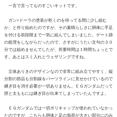
一言で言ってものすごいキットです。
ガン=ドーラの塗装が乾くのを待ってる間に少し組む
か、と作り始めたのですが、その素晴らしさに胴体に手足
を付ける前段階まで一気に組んでしまいました。ゲート跡
の処理をしながらだったので、さすがにうたい文句の３０
分では組めませんでしたが、所要時間は１時間ちょっとで
す。あとはスミ入れとウェザリングですね。
立体ありきのデザインなので非常に組み立てやすく、縦
分割の部品も分割線をパーツラインに見せかけているので
継ぎ目を消す必要が一切ありません。ＥＧガンダムだって
脛と太ももには継ぎ目が出来てしまっていたんですよ。
ＥＧガンダムでは一切ポリキャップが使われていなかっ
たのですが、こちらも胴体と足の負荷が大きい部分にのみ