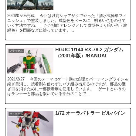
2026/07/05完成 今回は以前シャアザクでやった「清水式簡単フィ
ニッシュ」で塗装しました。成型色をベースに、明るい色をのせて
いく方法ですね。 ただ独自アレンジとして成型色より暗い色（濃
緑色）を凹部などに塗っています。...
HGUC 1/144 RX-78-2 ガンダム
プラモデル
（2001年版）/BANDAI
2021/2/27 今回のテーマはゲート跡の処理とパーティングライン＆
継ぎ目消し。接着剤を使わずにパチ組み出来るのですが、部品の継
ぎ目を消すために一部接着剤を使用しています。 ゲートというの
はランナーと部品を繋いでいる部分のことで...
1/72 オーラバトラー ビルバイン
プラモデル