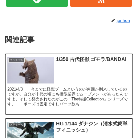
junhon
関連記事
1/350 古代怪獣 ゴモラ/BANDAI
プラモデル
2021/4/3 今までに怪獣ブームというのが何回か到来しているの
ですが、自分が十代の頃にも模型業界でムーブメントがあったんで
すよ。そして発売されたのがこの「The特撮Collection」シリーズで
す。 ポーズは固定ですしパーツ数も...
HG 1/144 ダナジン（清水式簡単
プラモデル
フィニッシュ）