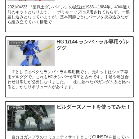
2021/04/23 『聖戦士ダンバイン』の放送は1983～1984年、40年近く
前のキットとなります。 ポリキャップは採用されておらず、一部
差し込みとなっていますが、基本関節ごとにパーツを挟み込みなが
ら組み立てていく構造で...
HG 1/144 ランバ・ラル専用ゲル
プラモデル
ググ
IFとしてはベタなランバ・ラル専用機です。元キットはシャア専
用ゲルググで、これもHGナンバーが070と古めです。手足や肩は合
わせ目消しが必要になりました。 棚に並べた78ガンダム系と比べ
ると、かなりボリュームがあります。...
ビルダーズノートを使ってみた！
プラモデル
自分はガンプラのコミュニティサイトとしてGUNSTAを使ってい