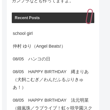
ガンプラなども作ってますよ。
Recent Posts
school girl
仲村 ゆり（Angel Beats!）
08/05 ハンコの日
08/05 HAPPY BIRTHDAY 縄まりあ
（犬飼こむぎ／わんだふるぷりきゅ
あ！）
08/05 HAPPY BIRTHDAY 法元明菜
（鐘嵐珠／ラブライブ！虹ヶ咲学園スク