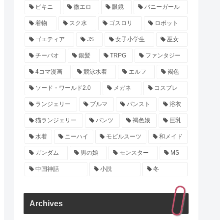
ビキニ
微エロ
眼鏡
バニーガール
着物
スク水
ゴスロリ
ロボット
ゴエティア
JS
女子小学生
巫女
チーパオ
銀髪
TRPG
ファンタジー
4コマ漫画
競泳水着
エルフ
褐色
ソード・ワールド2.0
メガネ
コスプレ
ランジェリー
ブルマ
パンスト
浴衣
猫ランジェリー
パンツ
褐色娘
巨乳
水着
ニーハイ
モビルスーツ
和メイド
ガンダム
男の娘
モンスター
MS
中国神話
小説
冬
Archives