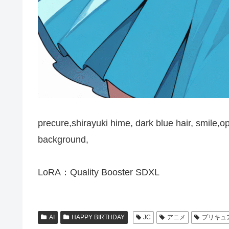
precure,shirayuki hime, dark blue hair, smile
background,
LoRA：Quality Booster SDXL
AI
HAPPY BIRTHDAY
JC
アニメ
プリキュ