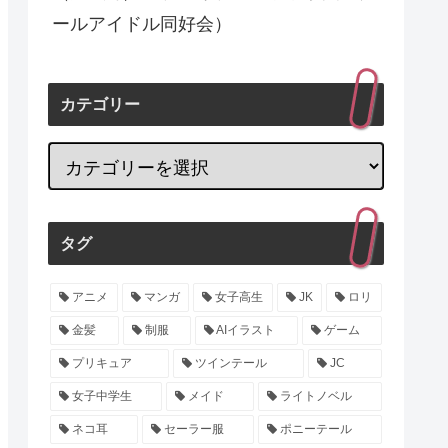
ールアイドル同好会）
カテゴリー
タグ
アニメ
マンガ
女子高生
JK
ロリ
金髪
制服
AIイラスト
ゲーム
プリキュア
ツインテール
JC
女子中学生
メイド
ライトノベル
ネコ耳
セーラー服
ポニーテール