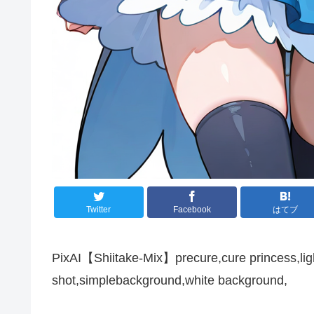
Twitter
Facebook
はてブ
PixAI【Shiitake-Mix】precure,cure princess,ligh
shot,simplebackground,white background,