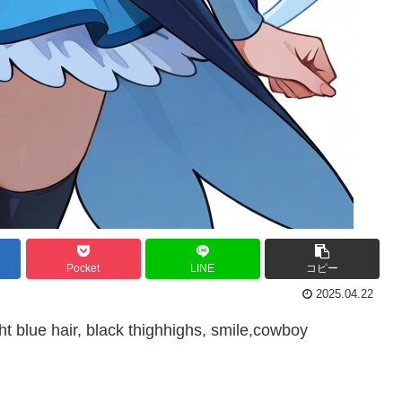
Pocket
LINE
コピー
2025.04.22
t blue hair, black thighhighs, smile,cowboy