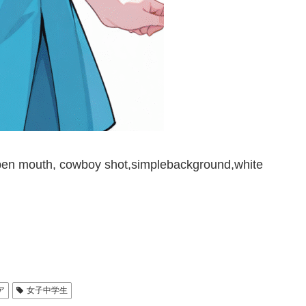
,open mouth, cowboy shot,simplebackground,white
ア
女子中学生