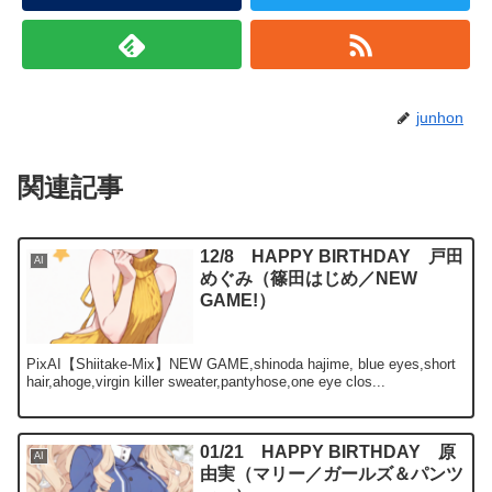
junhon
関連記事
12/8 HAPPY BIRTHDAY 戸田
AI
めぐみ（篠田はじめ／NEW
GAME!）
PixAI【Shiitake-Mix】NEW GAME,shinoda hajime, blue eyes,short
hair,ahoge,virgin killer sweater,pantyhose,one eye clos...
01/21 HAPPY BIRTHDAY 原
AI
由実（マリー／ガールズ＆パンツ