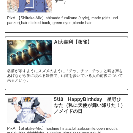
ァー）
PixAI【Shiitake-Mix】shimada fumikane (style), marie (girls und
panzer),hair slicked back, green eyes,blonde hair...
AI大喜利【夜雀】
AI
名前が示すようにスズメのように「チッ、チッ、チッ」と鳴き声を
あげながら夜に現れる妖怪で、山道を歩いている人の前後について
来るという。
5/10 HappyBirthday 星野ひ
AI
なた（私に天使が舞い降りた！）
／メイドの日
PixAI【Shiitake-Mix】hoshino hinata,loli,solo,smile,open mouth,