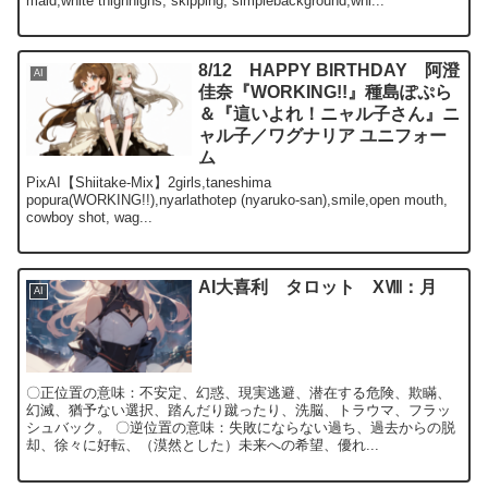
maid,white thighhighs, skipping, simplebackground,whi...
8/12 HAPPY BIRTHDAY 阿澄
AI
佳奈『WORKING!!』種島ぽぷら
＆『這いよれ！ニャル子さん』ニ
ャル子／ワグナリア ユニフォー
ム
PixAI【Shiitake-Mix】2girls,taneshima
popura(WORKING!!),nyarlathotep (nyaruko-san),smile,open mouth,
cowboy shot, wag...
AI大喜利 タロット XⅧ：月
AI
〇正位置の意味：不安定、幻惑、現実逃避、潜在する危険、欺瞞、
幻滅、猶予ない選択、踏んだり蹴ったり、洗脳、トラウマ、フラッ
シュバック。 〇逆位置の意味：失敗にならない過ち、過去からの脱
却、徐々に好転、（漠然とした）未来への希望、優れ...