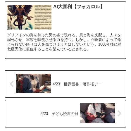
AI大喜利【フォカロル】
AI
グリフォンの翼を持った男の姿で現れる。風と海を支配し、人々を
溺死させ、軍艦を転覆させる力を持つ。しかし、召喚者によって命
じられない限りは人を傷つけようとはしないという。1000年後に第
七座天使に復位することを望んでいるとされる。
4/23 世界図書・著作権デー
4/23 子ども読書の日