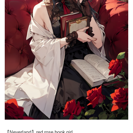
【Neverland】red rose,book,girl