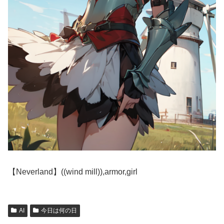
【Neverland】((wind mill)),armor,girl
AI
今日は何の日