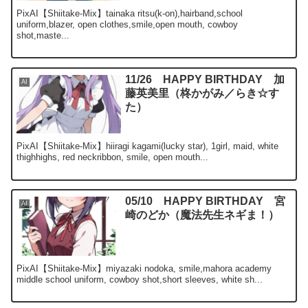
PixAI【Shiitake-Mix】tainaka ritsu(k-on),hairband,school
uniform,blazer, open clothes,smile,open mouth, cowboy
shot,maste...
11/26 HAPPY BIRTHDAY 加
AI
藤英美里（柊かがみ／らき☆す
た）
PixAI【Shiitake-Mix】hiiragi kagami(lucky star), 1girl, maid, white
thighhighs, red neckribbon, smile, open mouth...
05/10 HAPPY BIRTHDAY 宮
AI
崎のどか（魔法先生ネギま！）
PixAI【Shiitake-Mix】miyazaki nodoka, smile,mahora academy
middle school uniform, cowboy shot,short sleeves, white sh...