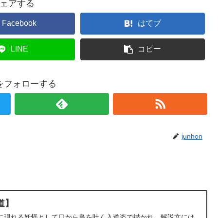
ェアする
Facebook
はてブ
LINE
コピー
onをフォローする
junhon
道】
に現れる妖怪として口から鳥を吐く入道姿で描かれ、解説文には