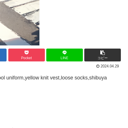
Pocket
LINE
コピー
2024.04.29
l uniform,yellow knit vest,loose socks,shibuya