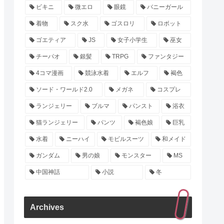
ビキニ
微エロ
眼鏡
バニーガール
着物
スク水
ゴスロリ
ロボット
ゴエティア
JS
女子小学生
巫女
チーパオ
銀髪
TRPG
ファンタジー
4コマ漫画
競泳水着
エルフ
褐色
ソード・ワールド2.0
メガネ
コスプレ
ランジェリー
ブルマ
パンスト
浴衣
猫ランジェリー
パンツ
褐色娘
巨乳
水着
ニーハイ
モビルスーツ
和メイド
ガンダム
男の娘
モンスター
MS
中国神話
小説
冬
Archives