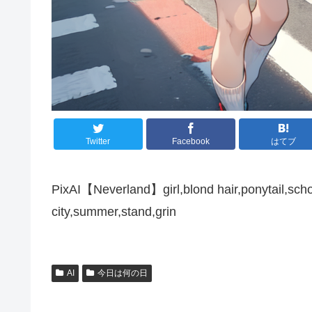
Twitter
Facebook
はてブ
PixAI【Neverland】girl,blond hair,ponytail,schoo
city,summer,stand,grin
AI
今日は何の日