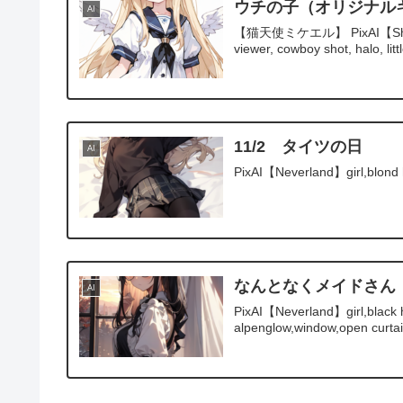
ウチの子（オリジナル
AI
【猫天使ミケエル】 PixAI【Shiitake-M
viewer, cowboy shot, halo, littl
11/2 タイツの日
AI
PixAI【Neverland】girl,blond ha
なんとなくメイドさん
AI
PixAI【Neverland】girl,black ha
alpenglow,window,open curtain