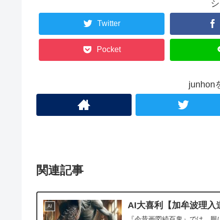
シ
Twitter
Pocket
junh
関連記事
AI大喜利【加牟波理入
AI
『今昔画図続百鬼』では、厠