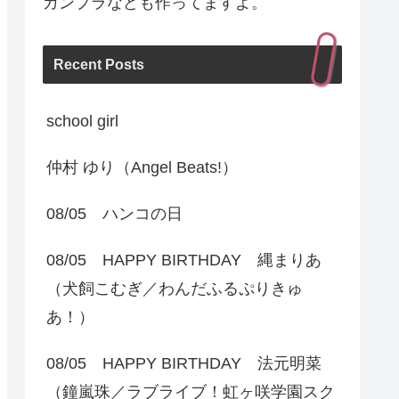
ガンプラなども作ってますよ。
Recent Posts
school girl
仲村 ゆり（Angel Beats!）
08/05 ハンコの日
08/05 HAPPY BIRTHDAY 縄まりあ
（犬飼こむぎ／わんだふるぷりきゅ
あ！）
08/05 HAPPY BIRTHDAY 法元明菜
（鐘嵐珠／ラブライブ！虹ヶ咲学園スク