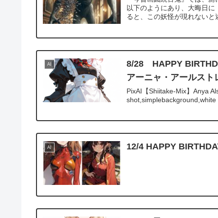
以下のようにあり、大晦日に
ると、この妖怪が現れないと
8/28 HAPPY B
AI
アーニャ・アールスト
PixAI【Shiitake-Mix】Anya Alst
shot,simplebackground,white 
12/4 HAPPY BI
AI