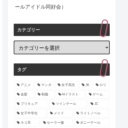
ールアイドル同好会）
カテゴリー
タグ
アニメ
マンガ
女子高生
JK
ロリ
金髪
制服
AIイラスト
ゲーム
プリキュア
ツインテール
JC
女子中学生
メイド
ライトノベル
ネコ耳
セーラー服
ポニーテール