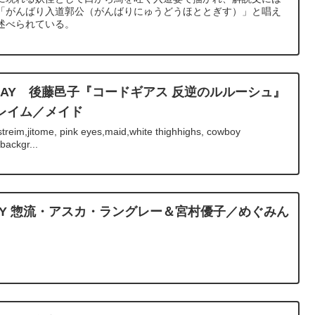
「がんばり入道郭公（がんばりにゅうどうほととぎす）」と唱え
述べられている。
IRTHDAY 後藤邑子『コードギアス 反逆のルルーシュ』
レイム／メイド
reim,jitome, pink eyes,maid,white thighhighs, cowboy
backgr...
RTHDAY 惣流・アスカ・ラングレー＆宮村優子／めぐみん