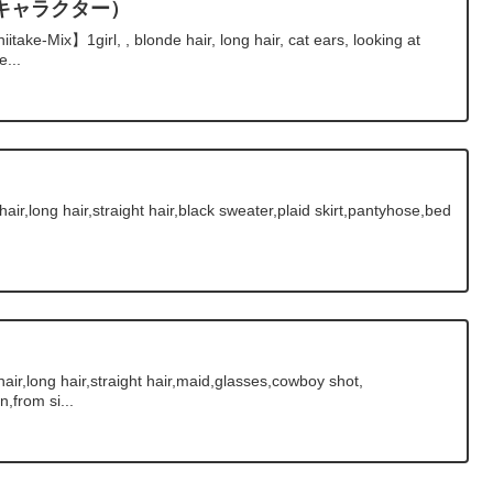
キャラクター）
ix】1girl, , blonde hair, long hair, cat ears, looking at
e...
ir,long hair,straight hair,black sweater,plaid skirt,pantyhose,bed
ir,long hair,straight hair,maid,glasses,cowboy shot,
,from si...