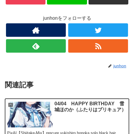
junhonをフォローする
junhon
関連記事
04/04 HAPPY BIRTHDAY 雪
AI
城ほのか（ふたりはプリキュア）
PixAI【Shiitake-Mix】precure,yukishiro honoka,solo,black hair,