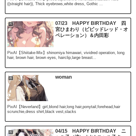
((straight hair)), Thick eyebrows,white dress, Gothic ...
07/23 HAPPY BIRTHDAY 四
AI
宮ひまわり（ビビッドレッド・オ
ペレーション）＆内田彩
PixAI【Shiitake-Mix】shinomiya himawari, vividred operation, long
hair, brown hair, brown eyes, hairclip,large breast...
woman
AI
PixAI【Neverland】girl,blond hair,long hair,ponytail,forehead,hair
scrunchie,dress shirt,black vest,slacks
04/15 HAPPY BIRTHDAY ニ
AI