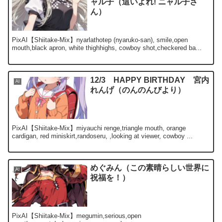
ャル子（這いよれ! ニャル子さ
ん）
PixAI【Shiitake-Mix】nyarlathotep (nyaruko-san), smile,open
mouth,black apron, white thighhighs, cowboy shot,checkered ba...
12/3 HAPPY BIRTHDAY 宮内
AI
れんげ（のんのんびより）
PixAI【Shiitake-Mix】miyauchi renge,triangle mouth, orange
cardigan, red miniskirt,randoseru, ,looking at viewer, cowboy ...
めぐみん（この素晴らしい世界に
AI
祝福を！）
PixAI【Shiitake-Mix】megumin,serious,open