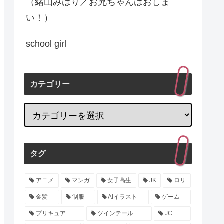
（緒山みはり／お兄ちゃんはおしま
い！）
school girl
カテゴリー
タグ
アニメ
マンガ
女子高生
JK
ロリ
金髪
制服
AIイラスト
ゲーム
プリキュア
ツインテール
JC