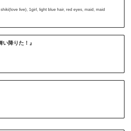
i(love live), 1girl, light blue hair, red eyes, maid, maid
舞い降りた！』