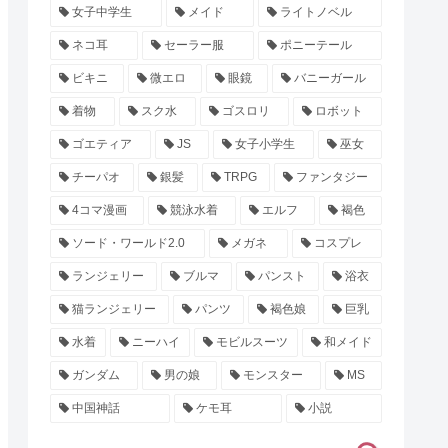
女子中学生
メイド
ライトノベル
ネコ耳
セーラー服
ポニーテール
ビキニ
微エロ
眼鏡
バニーガール
着物
スク水
ゴスロリ
ロボット
ゴエティア
JS
女子小学生
巫女
チーパオ
銀髪
TRPG
ファンタジー
4コマ漫画
競泳水着
エルフ
褐色
ソード・ワールド2.0
メガネ
コスプレ
ランジェリー
ブルマ
パンスト
浴衣
猫ランジェリー
パンツ
褐色娘
巨乳
水着
ニーハイ
モビルスーツ
和メイド
ガンダム
男の娘
モンスター
MS
中国神話
ケモ耳
小説