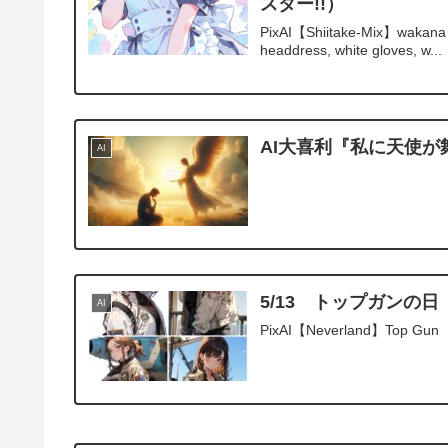
スター!!）
PixAI【Shiitake-Mix】wakana shik
headdress, white gloves, w...
AI大喜利『私に天使が
AI
5/13 トップガンの日
AI
PixAI【Neverland】Top Gun