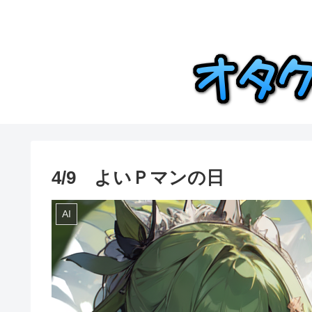
4/9 よいＰマンの日
AI