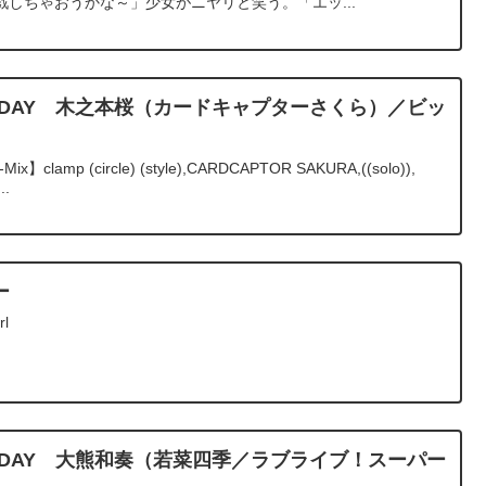
しちゃおうかな～」少女がニヤリと笑う。「エッ...
BIRTHDAY 木之本桜（カードキャプターさくら）／ビッ
-Mix】clamp (circle) (style),CARDCAPTOR SAKURA,((solo)),
..
ー
rl
BIRTHDAY 大熊和奏（若菜四季／ラブライブ！スーパー