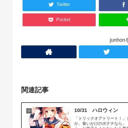
Twitter
Pocket
junh
関連記事
10/31 ハロウィン
AI
「トリックオアトリート！」
か、食いかけのポテチなら」