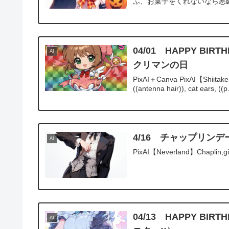
ふ、お菓子をくれないなら悪戯
04/01 HAPPY 
AI
クリマンの日
PixAI＋Canva PixAI【Shiitake
((antenna hair)), cat ears, ((p.
4/16 チャップリンデ
AI
PixAI【Neverland】Chaplin,gi
04/13 HAPPY 
AI