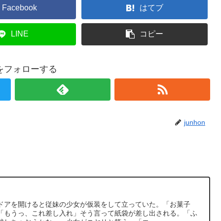
Facebook
はてブ
LINE
コピー
onをフォローする
junhon
ドアを開けると従妹の少女が仮装をして立っていた。「お菓子
「もうっ、これ差し入れ」そう言って紙袋が差し出される。「ふ