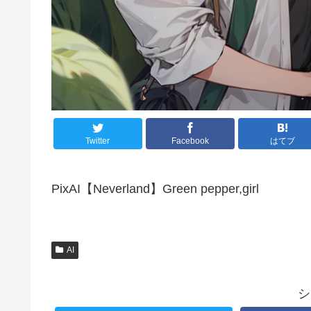
Twitter
Facebook
はてブ
PixAI【Neverland】Green pepper,girl
AI
シ