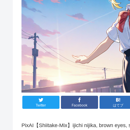
Twitter
Facebook
はてブ
PixAI【Shiitake-Mix】ijichi nijika, brown eyes, 