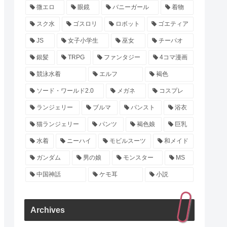
微エロ
眼鏡
バニーガール
着物
スク水
ゴスロリ
ロボット
ゴエティア
JS
女子小学生
巫女
チーパオ
銀髪
TRPG
ファンタジー
4コマ漫画
競泳水着
エルフ
褐色
ソード・ワールド2.0
メガネ
コスプレ
ランジェリー
ブルマ
パンスト
浴衣
猫ランジェリー
パンツ
褐色娘
巨乳
水着
ニーハイ
モビルスーツ
和メイド
ガンダム
男の娘
モンスター
MS
中国神話
ケモ耳
小説
Archives