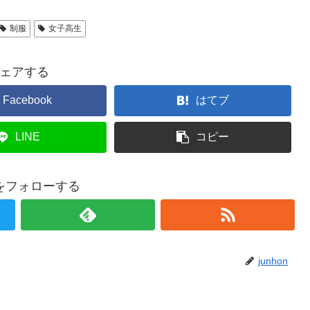
制服
女子高生
ェアする
Facebook
はてブ
LINE
コピー
onをフォローする
junhon