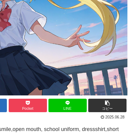
Pocket
LINE
コピー
2025.06.28
smile,open mouth, school uniform, dressshirt,short