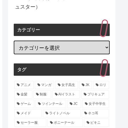
ュスター）
カテゴリー
タグ
アニメ
マンガ
女子高生
JK
ロリ
金髪
制服
AIイラスト
プリキュア
ゲーム
ツインテール
JC
女子中学生
メイド
ライトノベル
ネコ耳
セーラー服
ポニーテール
ビキニ