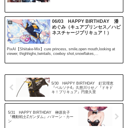
06/03 HAPPY BIRTHDAY 潘
AI
めぐみ（キュアプリンセス／ハピ
ネスチャージプリキュア！）
PixAI【Shiitake-Mix】cure princess, smile,open mouth,looking at
viewer, thighhighs,twintails, cowboy shot,snowflakes,...
5/30 HAPPY BIRTHDAY 釘宮理恵
『ペルソナ4』久慈川りせ／『ドキド
キ！プリキュア』円亜久里
5/31 HAPPY BIRTHDAY 榊原良子
『機動戦士Zガンダム』ハマーン・カー
ン