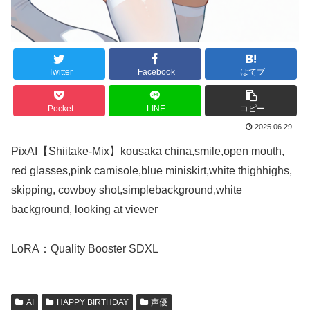
Twitter
Facebook
はてブ
Pocket
LINE
コピー
2025.06.29
PixAI【Shiitake-Mix】kousaka china,smile,open mouth,
red glasses,pink camisole,blue miniskirt,white thighhighs,
skipping, cowboy shot,simplebackground,white
background, looking at viewer
LoRA：Quality Booster SDXL
AI
HAPPY BIRTHDAY
声優