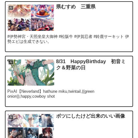
県むすめ 三重県
AI
#伊勢神宮・天照坐皇大御神 #松阪牛 #伊賀忍者 #鈴鹿サーキット 伊
勢エビは生成できない。
8/31 HappyBirthday 初音ミ
AI
ク＆野菜の日
PixAI【Neverland】hathune miku,twintail,((green
onion)),happy,cowboy shot
ボツにしたけど出来のいい画像
AI