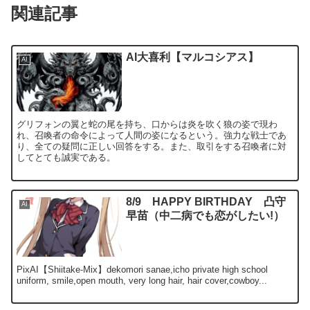
関連記事
AI大喜利【マルコシアス】
AI
グリフォンの翼と蛇の尾を持ち、口からは炎を吹く狼の姿で現わ
れ、召喚者の命令によって人間の姿になるという。強力な戦士であ
り、全ての疑問に正しい回答をする。また、取引をする召喚者に対
してとても誠実である。
8/9 HAPPY BIRTHDAY 凸守
AI
早苗（中二病でも恋がしたい!）
PixAI【Shiitake-Mix】dekomori sanae,icho private high school
uniform, smile,open mouth, very long hair, hair cover,cowboy...