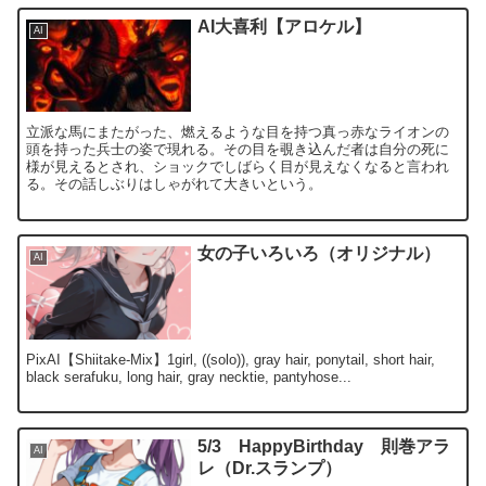
AI大喜利【アロケル】
AI
立派な馬にまたがった、燃えるような目を持つ真っ赤なライオンの
頭を持った兵士の姿で現れる。その目を覗き込んだ者は自分の死に
様が見えるとされ、ショックでしばらく目が見えなくなると言われ
る。その話しぶりはしゃがれて大きいという。
女の子いろいろ（オリジナル）
AI
PixAI【Shiitake-Mix】1girl, ((solo)), gray hair, ponytail, short hair,
black serafuku, long hair, gray necktie, pantyhose...
5/3 HappyBirthday 則巻アラ
AI
レ（Dr.スランプ）