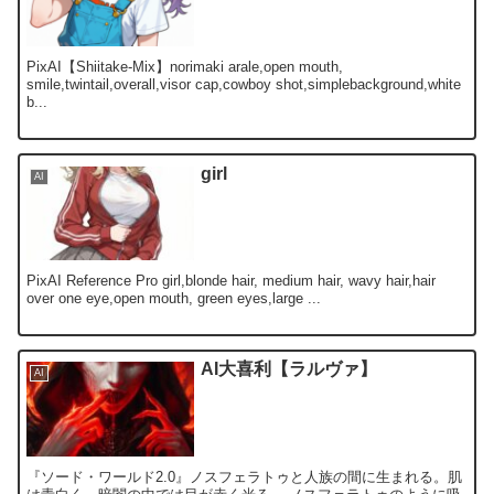
PixAI【Shiitake-Mix】norimaki arale,open mouth,
smile,twintail,overall,visor cap,cowboy shot,simplebackground,white
b...
girl
AI
PixAI Reference Pro girl,blonde hair, medium hair, wavy hair,hair
over one eye,open mouth, green eyes,large ...
AI大喜利【ラルヴァ】
AI
『ソード・ワールド2.0』ノスフェラトゥと人族の間に生まれる。肌