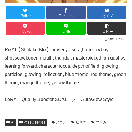
Twitter
Facebook
はてブ
Pocket
LINE
コピー
2025.07.12
PixAI【Shiitake-Mix】urusei yatsura,Lum,cowboy
shot,scowl,open mouth, thunder, masterpiece,high quality,
leaning forward,character focus, depth of field, glowing
particles, glowing, reflection, blue theme, red theme, green
theme, orange theme, yellow theme
LoRA：Quality Booster SDXL ／ AuraGlow Style
AI
今日は何の日
アニメ
ビキニ
マンガ