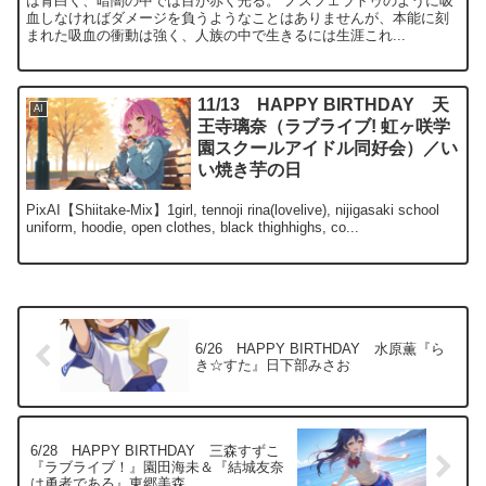
は青白く、暗闇の中では目が赤く光る。 ノスフェラトゥのように吸
血しなければダメージを負うようなことはありませんが、本能に刻
まれた吸血の衝動は強く、人族の中で生きるには生涯これ...
11/13 HAPPY BIRTHDAY 天
AI
王寺璃奈（ラブライブ! 虹ヶ咲学
園スクールアイドル同好会）／い
い焼き芋の日
PixAI【Shiitake-Mix】1girl, tennoji rina(lovelive), nijigasaki school
uniform, hoodie, open clothes, black thighhighs, co...
6/26 HAPPY BIRTHDAY 水原薫『ら
き☆すた』日下部みさお
6/28 HAPPY BIRTHDAY 三森すずこ
『ラブライブ！』園田海未＆『結城友奈
は勇者である』東郷美森