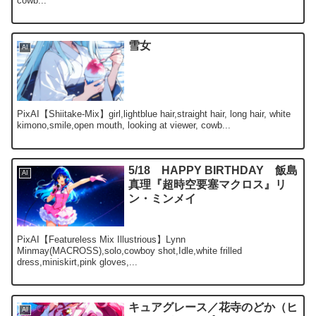
cowb...
雪女
AI
PixAI【Shiitake-Mix】girl,lightblue hair,straight hair, long hair, white
kimono,smile,open mouth, looking at viewer, cowb...
5/18 HAPPY BIRTHDAY 飯島
AI
真理『超時空要塞マクロス』リ
ン・ミンメイ
PixAI【Featureless Mix Illustrious】Lynn
Minmay(MACROSS),solo,cowboy shot,Idle,white frilled
dress,miniskirt,pink gloves,...
キュアグレース／花寺のどか（ヒ
AI