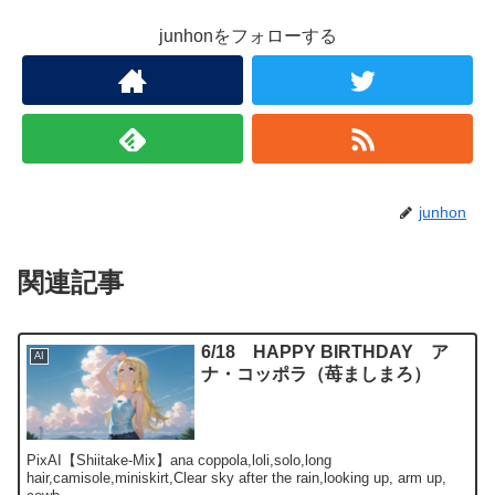
junhonをフォローする
junhon
関連記事
6/18 HAPPY BIRTHDAY ア
AI
ナ・コッポラ（苺ましまろ）
PixAI【Shiitake-Mix】ana coppola,loli,solo,long
hair,camisole,miniskirt,Clear sky after the rain,looking up, arm up,