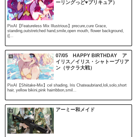
ーリングっど♥プリキュア）
PixAI【Featureless Mix Illustrious】precure,cure Grace,
standing,outstretched hand,smile,open mouth, flower background,
((...
07/05 HAPPY BIRTHDAY ア
AI
イリス／イリス・シャトーブリア
ン（サクラ大戦）
PixAI【Shiitake-Mix】cel shading, Iris Chateaubriand,loli,solo,short
hair, yellow bikini,pink hairribbon,smil...
アーミー和メイド
AI