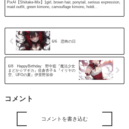
PixAI【Shiitake-Mix】1girl, brown hair, ponytail, serious expression,
maid outfit, green kimono, camouflage kimono, holdi...
6/6 恐怖の日
6/8 HappyBirthday 野中藍『魔法少女
まどか☆マギカ』佐倉杏子＆『イリヤの
空、UFOの夏』伊里野加奈
コメント
コメントを書き込む