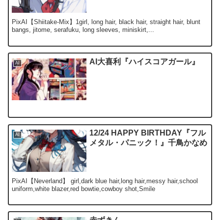
PixAI【Shiitake-Mix】1girl, long hair, black hair, straight hair, blunt
bangs, jitome, serafuku, long sleeves, miniskirt,...
AI大喜利『ハイスコアガール』
AI
12/24 HAPPY BIRTHDAY『フル
AI
メタル・パニック！』千鳥かなめ
PixAI【Neverland】 girl,dark blue hair,long hair,messy hair,school
uniform,white blazer,red bowtie,cowboy shot,Smile