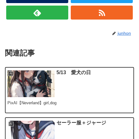
junhon
関連記事
5/13 愛犬の日
AI
PixAI【Neverland】girl,dog
セーラー服＋ジャージ
AI