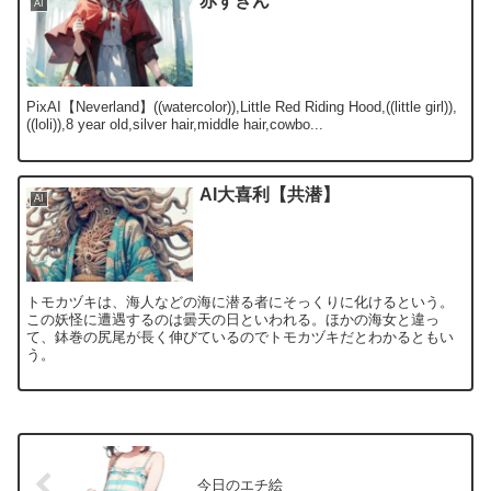
赤ずきん
AI
PixAI【Neverland】((watercolor)),Little Red Riding Hood,((little girl)),
((loli)),8 year old,silver hair,middle hair,cowbo...
AI大喜利【共潜】
AI
トモカヅキは、海人などの海に潜る者にそっくりに化けるという。
この妖怪に遭遇するのは曇天の日といわれる。ほかの海女と違っ
て、鉢巻の尻尾が長く伸びているのでトモカヅキだとわかるともい
う。
今日のエチ絵