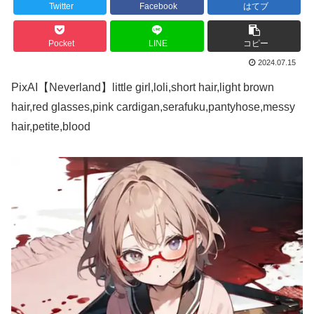
Twitter
Facebook
はてブ
Pocket
LINE
コピー
2024.07.15
PixAI【Neverland】little girl,loli,short hair,light brown
hair,red glasses,pink cardigan,serafuku,pantyhose,messy
hair,petite,blood