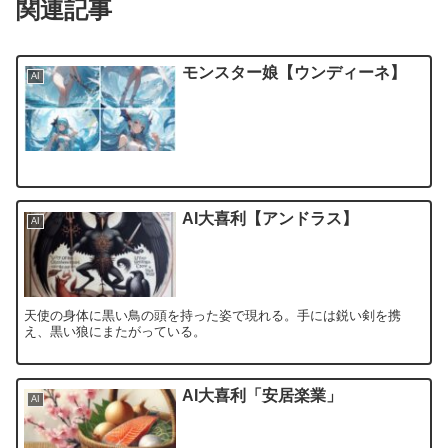
関連記事
モンスター娘【ウンディーネ】
AI
AI大喜利【アンドラス】
AI
天使の身体に黒い鳥の頭を持った姿で現れる。手には鋭い剣を携
え、黒い狼にまたがっている。
AI大喜利「安居楽業」
AI