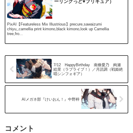
ーリングっど♥プリキュア）
PixAI【Featureless Mix Illustrious】precure,sawaizumi
chiyu,,camellia print kimono,black kimono,look up Camellia
tree,fro...
7/12 HappyBirthday 南條愛乃 絢瀬
絵里（ラブライブ！）／月読調（戦姫絶
唱シンフォギア）
AIメガネ部『けいおん！』中野梓
コメント