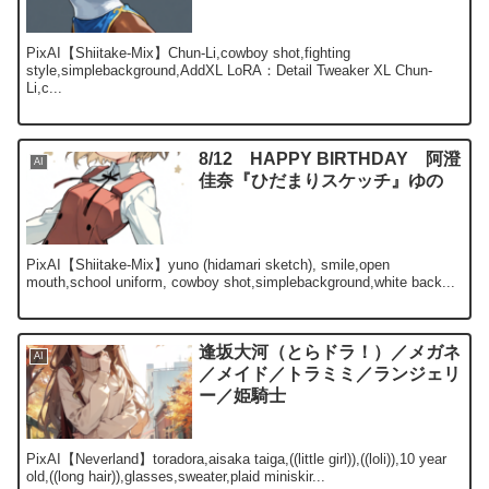
PixAI【Shiitake-Mix】Chun-Li,cowboy shot,fighting
style,simplebackground,AddXL LoRA：Detail Tweaker XL Chun-
Li,c...
8/12 HAPPY BIRTHDAY 阿澄
AI
佳奈『ひだまりスケッチ』ゆの
PixAI【Shiitake-Mix】yuno (hidamari sketch), smile,open
mouth,school uniform, cowboy shot,simplebackground,white back...
逢坂大河（とらドラ！）／メガネ
AI
／メイド／トラミミ／ランジェリ
ー／姫騎士
PixAI【Neverland】toradora,aisaka taiga,((little girl)),((loli)),10 year
old,((long hair)),glasses,sweater,plaid miniskir...