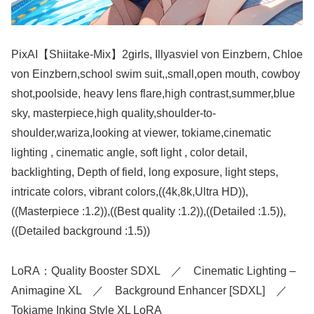
PixAI【Shiitake-Mix】2girls, Illyasviel von Einzbern, Chloe
von Einzbern,school swim suit,,small,open mouth, cowboy
shot,poolside, heavy lens flare,high contrast,summer,blue
sky, masterpiece,high quality,shoulder-to-
shoulder,wariza,looking at viewer, tokiame,cinematic
lighting , cinematic angle, soft light , color detail,
backlighting, Depth of field, long exposure, light steps,
intricate colors, vibrant colors,((4k,8k,Ultra HD)),
((Masterpiece :1.2)),((Best quality :1.2)),((Detailed :1.5)),
((Detailed background :1.5))
LoRA：Quality Booster SDXL ／ Cinematic Lighting –
Animagine XL ／ Background Enhancer [SDXL] ／
Tokiame Inking Style XL LoRA