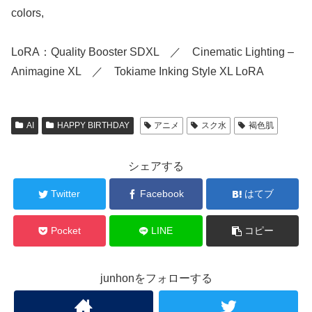
colors,
LoRA：Quality Booster SDXL ／ Cinematic Lighting –
Animagine XL ／ Tokiame Inking Style XL LoRA
AI
HAPPY BIRTHDAY
アニメ
スク水
褐色肌
シェアする
Twitter
Facebook
はてブ
Pocket
LINE
コピー
junhonをフォローする