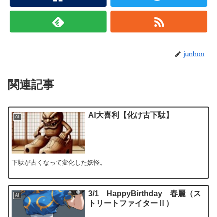
junhon
関連記事
AI大喜利【化け古下駄】
AI
下駄が古くなって変化した妖怪。
3/1 HappyBirthday 春麗（ス
AI
トリートファイターⅡ）