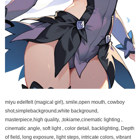
miyu edelfelt (magical girl), smile,open mouth, cowboy
shot,simplebackground,white background,
masterpiece,high quality, ,tokiame,cinematic lighting ,
cinematic angle, soft light , color detail, backlighting, Depth
of field, long exposure, light steps, intricate colors, vibrant