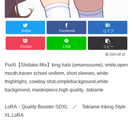
Twitter
Facebook
はてブ
Pocket
LINE
コピー
2025.08.22
PixAI【Shiitake-Mix】king halo (umamusume), smile,open
mouth,tracen school uniform, short sleeves, white
thighhighs, cowboy shot,simplebackground,white
background, masterpiece,high quality, ,tokiame
LoRA：Quality Booster SDXL ／ Tokiame Inking Style
XL LoRA