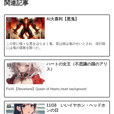
関連記事
AI大喜利【悪鬼】
AI
この世に様々な悪をばらまく鬼。昔は病は鬼のせいとされ、流行病
には鬼の退散を願った。
ハートの女王（不思議の国のアリ
AI
ス）
PixAI【Neverland】Queen of Hearts,heart background
11/18 いいイヤホン・ヘッドホ
AI
ンの日