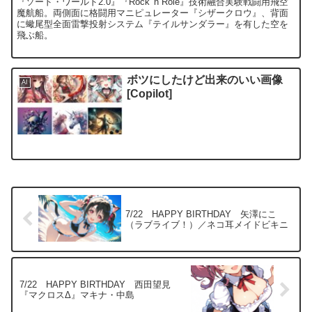
『ソード・ワールド2.0』『Rock 'n Role』技術融合実験戦闘用飛空
魔航船。両側面に格闘用マニピュレーター『シザークロウ』、背面
に蠍尾型全面雷撃投射システム『テイルサンダラー』を有した空を
飛ぶ船。
ボツにしたけど出来のいい画像
AI
[Copilot]
7/22 HAPPY BIRTHDAY 矢澤にこ
（ラブライブ！）／ネコ耳メイドビキニ
7/22 HAPPY BIRTHDAY 西田望見
『マクロスΔ』マキナ・中島