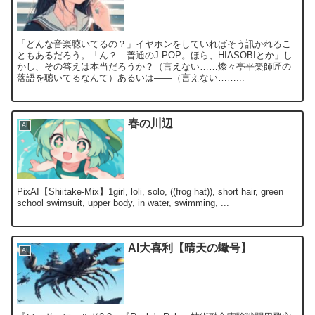
「どんな音楽聴いてるの？」イヤホンをしていればそう訊かれるこ
ともあるだろう。「ん？ 普通のJ-POP。ほら、HIASOBIとか」し
かし、その答えは本当だろうか？（言えない……燦々亭平楽師匠の
落語を聴いてるなんて）あるいは――（言えない……...
春の川辺
AI
PixAI【Shiitake-Mix】1girl, loli, solo, ((frog hat)), short hair, green
school swimsuit, upper body, in water, swimming, ...
AI大喜利【晴天の蠍号】
AI