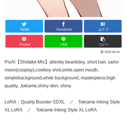
Twitter
Facebook
はてブ
Pocket
LINE
コピー
2025.09.04
PixAI【Shiitake-Mix】allenby beardsley, short hair, sailor
moon(cosplay),cowboy shot,smile,open mouth,
simplebackground,white background, masterpiece,high
quality, ,tokiame,shiny skin, shiny
LoRA：Quality Booster SDXL ／ Tokiame Inking Style
XL LoRA ／ Tokiame Inking Style XL LoRA