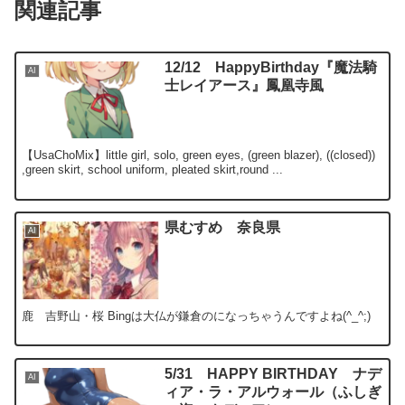
関連記事
12/12 HappyBirthday『魔法騎
AI
士レイアース』鳳凰寺風
【UsaChoMix】little girl, solo, green eyes, (green blazer), ((closed))
,green skirt, school uniform, pleated skirt,round ...
県むすめ 奈良県
AI
鹿 吉野山・桜 Bingは大仏が鎌倉のになっちゃうんですよね(^_^;)
5/31 HAPPY BIRTHDAY ナデ
AI
ィア・ラ・アルウォール（ふしぎ