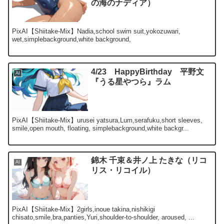
の海のナディア）
PixAI【Shiitake-Mix】Nadia,school swim suit,yokozuwari,
wet,simplebackground,white background,
4/23 HappyBirthday 平野文
AI
『うる星やつら』ラム
PixAI【Shiitake-Mix】urusei yatsura,Lum,serafuku,short sleeves,
smile,open mouth, floating, simplebackground,white backgr...
錦木 千束＆井ノ上 たきな（リコ
AI
リス・リコイル）
PixAI【Shiitake-Mix】2girls,inoue takina,nishikigi
chisato,smile,bra,panties,Yuri,shoulder-to-shoulder, aroused, ...