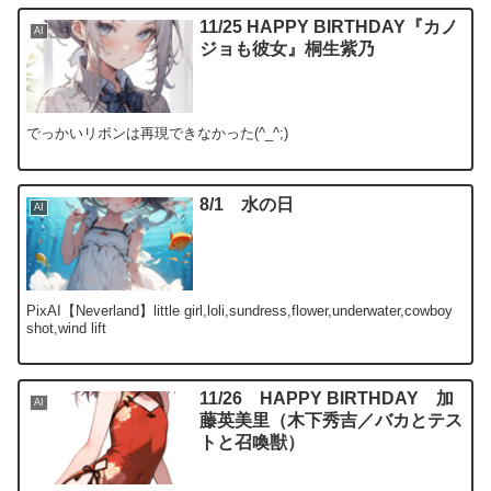
11/25 HAPPY BIRTHDAY『カノ
AI
ジョも彼女』桐生紫乃
でっかいリボンは再現できなかった(^_^;)
8/1 水の日
AI
PixAI【Neverland】little girl,loli,sundress,flower,underwater,cowboy
shot,wind lift
11/26 HAPPY BIRTHDAY 加
AI
藤英美里（木下秀吉／バカとテス
トと召喚獣）