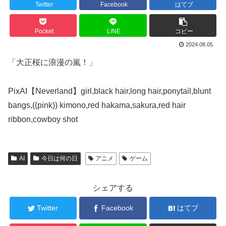
Twitter
Facebook
はてブ
Pocket
LINE
コピー
2024.08.05
「大正桜に浪漫の嵐！」
PixAI【Neverland】girl,black hair,long hair,ponytail,blunt
bangs,((pink)) kimono,red hakama,sakura,red hair
ribbon,cowboy shot
AI
今日は何の日
アニメ
ゲーム
シェアする
Twitter
Facebook
はてブ