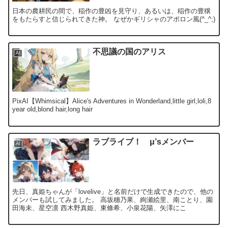
日本の農耕民の間で、稲作の豊凶を見守り、あるいは、稲作の豊穣
をもたらすと信じられてきた神。 なぜかギリシャのアポロン風(^_^;)
不思議の国のアリス
AI
PixAI【Whimsical】Alice's Adventures in Wonderland,little girl,loli,8
year old,blond hair,long hair
ラブライブ！ μ’sメンバー
AI
先日、真姫ちゃんが「lovelive」と名前だけで生成できたので、他の
メンバーも試してみました。 高坂穗乃果、絢瀬絵里、南ことり、園
田海未、星空凛 西木野真姫、東條希、小泉花陽、矢澤にこ