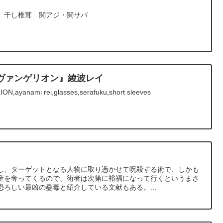
 干し椎茸 関アジ・関サバ
エヴァンゲリオン』綾波レイ
,ayanami rei,glasses,serafuku,short sleeves
し、ターゲットとなる人物に取り憑かせて呪殺する術で、しかも
産を奪ってくるので、術者は次第に裕福になって行くというまさ
ろしい最凶の蠱毒と紹介している文献もある。...