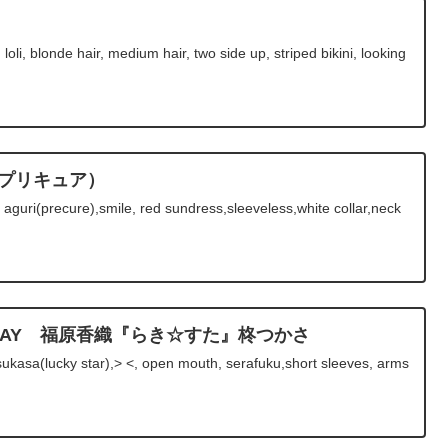
 loli, blonde hair, medium hair, two side up, striped bikini, looking
！プリキュア）
uri(precure),smile, red sundress,sleeveless,white collar,neck
RTHDAY 福原香織『らき☆すた』柊つかさ
sukasa(lucky star),> <, open mouth, serafuku,short sleeves, arms