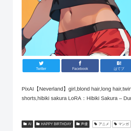
Twitter
Facebook
はてブ
PixAI【Neverland】girl,blond hair,long hair,twinta
shorts,hibiki sakura LoRA：Hibiki Sakura – Du
AI
HAPPY BIRTHDAY
声優
アニメ
マンガ