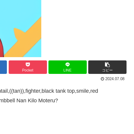
Pocket
LINE
コピー
2024.07.08
il,((tan)),fighter,black tank top,smile,red
mbbell Nan Kilo Moteru?