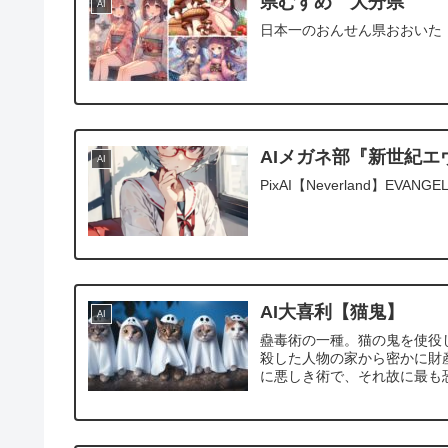
県むすめ 大分県
AI
日本一のおんせん県おおいた
AIメガネ部『新世紀
AI
PixAI【Neverland】EVANGELION
AI大喜利【猫鬼】
AI
蠱毒術の一種。猫の鬼を使役
殺した人物の家から密かに財
に悪しき術で、それ故に最も恐