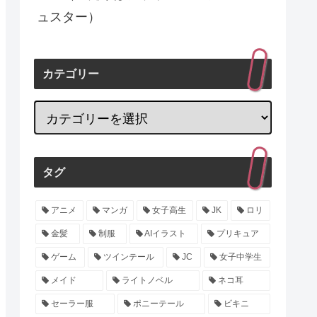
ュスター）
カテゴリー
タグ
アニメ
マンガ
女子高生
JK
ロリ
金髪
制服
AIイラスト
プリキュア
ゲーム
ツインテール
JC
女子中学生
メイド
ライトノベル
ネコ耳
セーラー服
ポニーテール
ビキニ