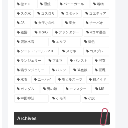
微エロ
眼鏡
バニーガール
着物
スク水
ゴスロリ
ロボット
ゴエティア
JS
女子小学生
巫女
チーパオ
銀髪
TRPG
ファンタジー
4コマ漫画
競泳水着
エルフ
褐色
ソード・ワールド2.0
メガネ
コスプレ
ランジェリー
ブルマ
パンスト
浴衣
猫ランジェリー
パンツ
褐色娘
巨乳
水着
ニーハイ
モビルスーツ
和メイド
ガンダム
男の娘
モンスター
MS
中国神話
ケモ耳
小説
Archives