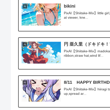
bikini
AI
PixAI【Shiitake-Mix】little girl,
at viewer, kne...
円 亜久里（ドキドキ
AI
PixAI【Shiitake-Mix】madoka ag
ribbon,straw hat,wind lif...
8/11 HAPPY BI
AI
PixAI【Shiitake-Mix】hiiragi t
up,spread ar...