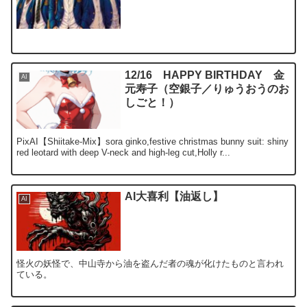
12/16 HAPPY BIRTHDAY 金
AI
元寿子（空銀子／りゅうおうのお
しごと！）
PixAI【Shiitake-Mix】sora ginko,festive christmas bunny suit: shiny
red leotard with deep V-neck and high-leg cut,Holly r...
AI大喜利【油返し】
AI
怪火の妖怪で、中山寺から油を盗んだ者の魂が化けたものと言われ
ている。