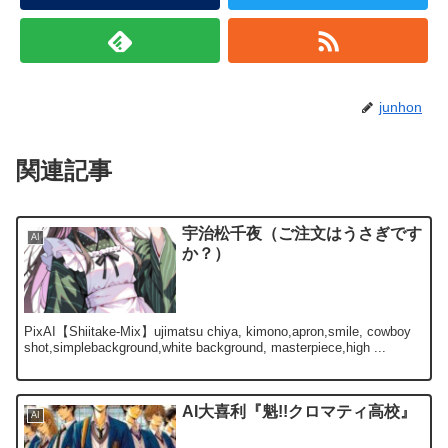
junhon
関連記事
宇治松千夜（ご注文はうさぎです
AI
か？）
PixAI【Shiitake-Mix】ujimatsu chiya, kimono,apron,smile, cowboy
shot,simplebackground,white background, masterpiece,high ...
AI大喜利『魁!!クロマティ高校』
AI