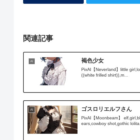
関連記事
褐色少女
AI
PixAI【Neverland】little girl,lo
((white frilled shirt)),m...
ゴスロリエルフさん
AI
PixAI【Moonbeam】 elf,girl,blon
ears,cowboy shot,gothic lolita.