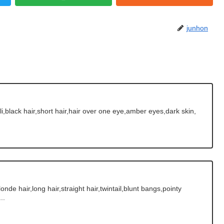
junhon
li,black hair,short hair,hair over one eye,amber eyes,dark skin,
de hair,long hair,straight hair,twintail,blunt bangs,pointy
..