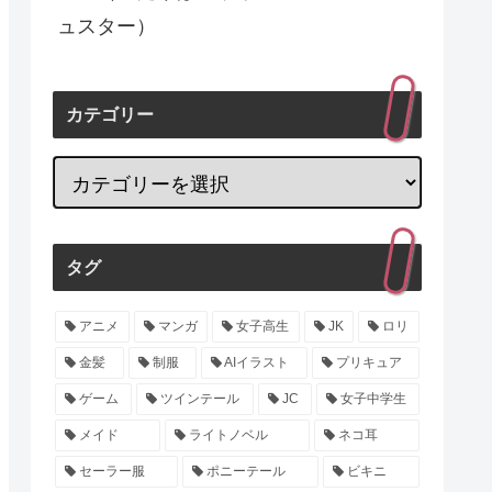
ュスター）
カテゴリー
タグ
アニメ
マンガ
女子高生
JK
ロリ
金髪
制服
AIイラスト
プリキュア
ゲーム
ツインテール
JC
女子中学生
メイド
ライトノベル
ネコ耳
セーラー服
ポニーテール
ビキニ