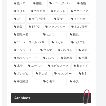
微エロ
眼鏡
バニーガール
着物
スク水
ゴスロリ
ロボット
ゴエティア
JS
女子小学生
巫女
チーパオ
銀髪
TRPG
ファンタジー
4コマ漫画
競泳水着
エルフ
褐色
ソード・ワールド2.0
メガネ
コスプレ
ランジェリー
ブルマ
パンスト
浴衣
猫ランジェリー
パンツ
褐色娘
巨乳
水着
ニーハイ
モビルスーツ
和メイド
ガンダム
男の娘
モンスター
MS
中国神話
ケモ耳
小説
Archives