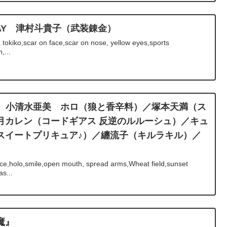
THDAY 津村斗貴子（武装錬金）
okiko,scar on face,scar on nose, yellow eyes,sports
,...
rthday 小清水亜美 ホロ（狼と香辛料）／塚本天満（ス
月カレン（コードギアス 反逆のルルーシュ）／キュ
スイートプリキュア♪）／纏流子（キルラキル）／
）
e,holo,smile,open mouth, spread arms,Wheat field,sunset
s...
魔』