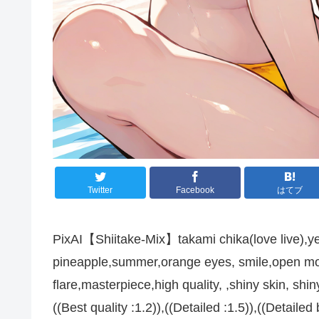
Twitter
Facebook
はてブ
PixAI【Shiitake-Mix】takami chika(love live),yel
pineapple,summer,orange eyes, smile,open mout
flare,masterpiece,high quality, ,shiny skin, shi
((Best quality :1.2)),((Detailed :1.5)),((Detaile