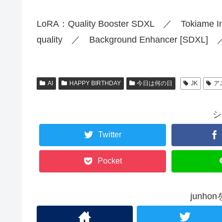
LoRA：Quality Booster SDXL ／ Tokiame Ink
quality ／ Background Enhancer [SDXL]
AI
HAPPY BIRTHDAY
今日は何の日
JK
ア
シ
Twitter
Pocket
junh