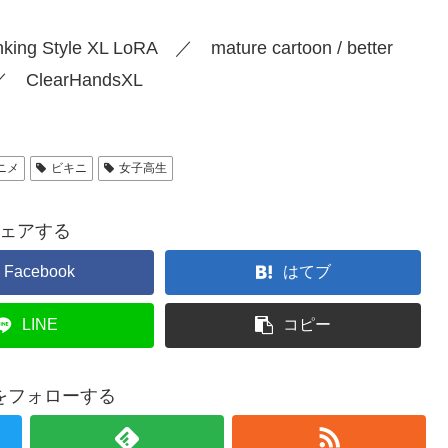
ing Style XL LoRA ／ mature cartoon / better
 ／ ClearHandsXL
ニメ
ビキニ
女子高生
ェアする
Facebook
はてブ
LINE
コピー
onをフォローする