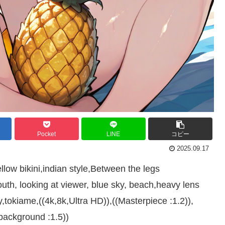
Pocket
LINE
コピー
2025.09.17
low bikini,indian style,Between the legs
h, looking at viewer, blue sky, beach,heavy lens
ny,tokiame,((4k,8k,Ultra HD)),((Masterpiece :1.2)),
d background :1.5))