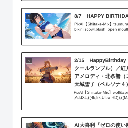
8/7 HAPPY BIR
AI
PixAI【Shiitake-Mix】tsumura t
bikini,scowl,blush, open mouth
2/15 HappyBi
AI
クールランブル）／紅
アメロディ・北条響（
天城雪子（ペルソナ４
PixAI【Shiitake-Mix】wolf&spic
,AddXL,((4k,8k,Ultra HD)),((Ma
AI大喜利『ゼロの使い
AI