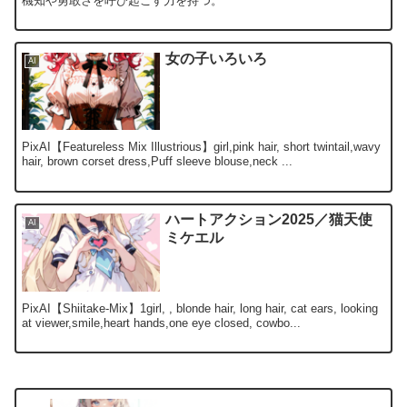
機知や勇敢さを呼び起こす力を持つ。
女の子いろいろ
AI
PixAI【Featureless Mix Illustrious】girl,pink hair, short twintail,wavy
hair, brown corset dress,Puff sleeve blouse,neck ...
ハートアクション2025／猫天使
AI
ミケエル
PixAI【Shiitake-Mix】1girl, , blonde hair, long hair, cat ears, looking
at viewer,smile,heart hands,one eye closed, cowbo...