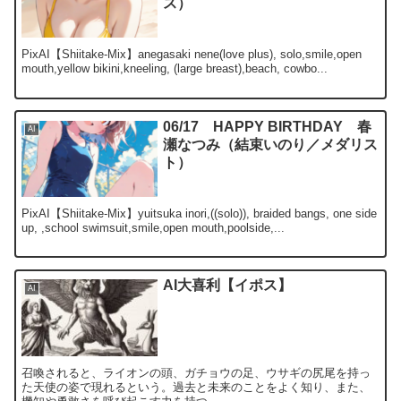
ス）
PixAI【Shiitake-Mix】anegasaki nene(love plus), solo,smile,open
mouth,yellow bikini,kneeling, (large breast),beach, cowbo...
06/17 HAPPY BIRTHDAY 春
AI
瀬なつみ（結束いのり／メダリス
ト）
PixAI【Shiitake-Mix】yuitsuka inori,((solo)), braided bangs, one side
up, ,school swimsuit,smile,open mouth,poolside,...
AI大喜利【イポス】
AI
召喚されると、ライオンの頭、ガチョウの足、ウサギの尻尾を持っ
た天使の姿で現れるという。過去と未来のことをよく知り、また、