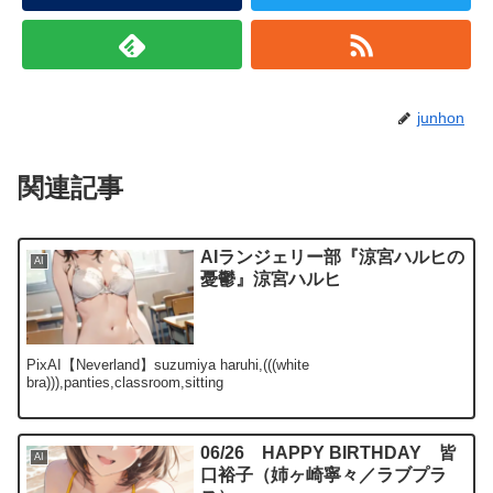
junhon
関連記事
AIランジェリー部『涼宮ハルヒの
AI
憂鬱』涼宮ハルヒ
PixAI【Neverland】suzumiya haruhi,(((white
bra))),panties,classroom,sitting
06/26 HAPPY BIRTHDAY 皆
AI
口裕子（姉ヶ崎寧々／ラブプラ