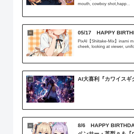
mouth, cowboy shot,happ...
05/17 HAPPY BI
AI
PixAI【Shiitake-Mix】inami ma
cheek, looking at viewer, unif
AI大喜利『カワイスギ
AI
8/6 HAPPY BI
AI
ペンサー・英梨々＆『