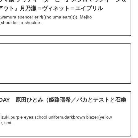
アウト』月乃瀬＝ヴィネット＝エイプリル
wamura spencer eriri(((no uma ears)))), Mejiro
houlder-to-shoulde...
』
BIRTHDAY 原田ひとみ（姫路瑞希／バカとテストと召喚
zuki,purple eyes,school uniform,darkbrown blazer(yellow
, smi...