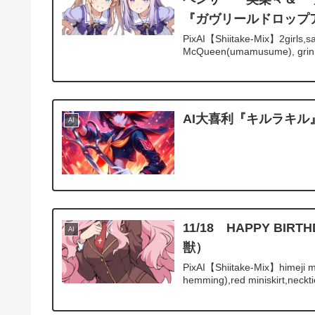
『ガヴリールドロップ
PixAI【Shiitake-Mix】2girls,sa
McQueen(umamusume), grin,s
AI大喜利『キルラキル
AI
11/18 HAPPY 
AI
獣）
PixAI【Shiitake-Mix】himeji mi
hemming),red miniskirt,necktie