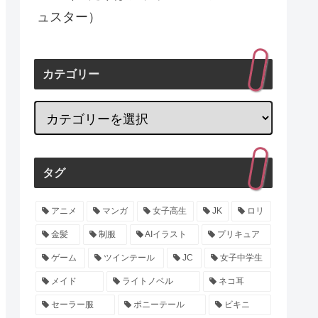
ュスター）
カテゴリー
タグ
アニメ
マンガ
女子高生
JK
ロリ
金髪
制服
AIイラスト
プリキュア
ゲーム
ツインテール
JC
女子中学生
メイド
ライトノベル
ネコ耳
セーラー服
ポニーテール
ビキニ