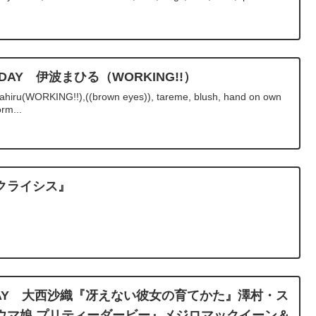
RTHDAY 伊波まひる（WORKING!!）
hiru(WORKING!!),((brown eyes)), tareme, blush, hand on own
orm...
クライシス』
RTHDAY 大西沙織『冴えない彼女の育てかた』澤村・ス
ウマ娘 プリティーダービー』メジロマックイーン＆