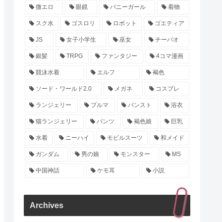
微エロ
眼鏡
バニーガール
着物
スク水
ゴスロリ
ロボット
ゴエティア
JS
女子小学生
巫女
チーパオ
銀髪
TRPG
ファンタジー
4コマ漫画
競泳水着
エルフ
褐色
ソード・ワールド2.0
メガネ
コスプレ
ランジェリー
ブルマ
パンスト
浴衣
猫ランジェリー
パンツ
褐色娘
巨乳
水着
ニーハイ
モビルスーツ
和メイド
ガンダム
男の娘
モンスター
MS
中国神話
ケモ耳
小説
Archives