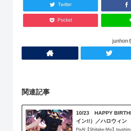
Twitter
Pocket
junh
関連記事
10/23 HAPPY 
AI
イン!!）／ハロウィン
PixAI【Shiitake-Mix】tsushima 