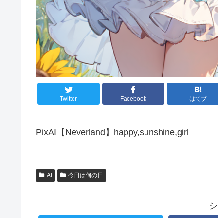
Twitter
Facebook
はてブ
PixAI【Neverland】happy,sunshine,girl
AI
今日は何の日
シ