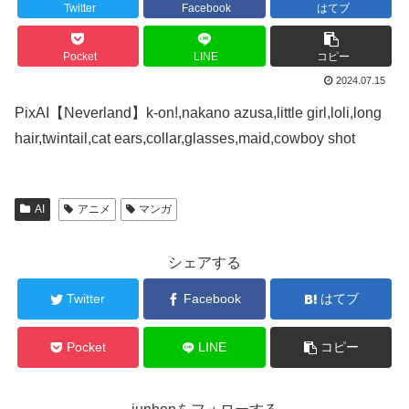
Twitter
Facebook
はてブ
Pocket
LINE
コピー
2024.07.15
PixAI【Neverland】k-on!,nakano azusa,little girl,loli,long
hair,twintail,cat ears,collar,glasses,maid,cowboy shot
AI
アニメ
マンガ
シェアする
Twitter
Facebook
はてブ
Pocket
LINE
コピー