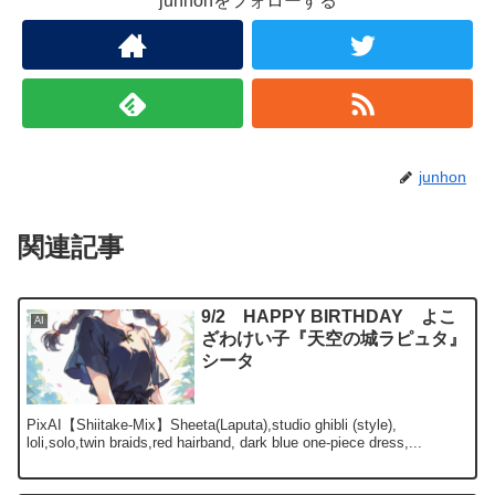
junhonをフォローする
junhon
関連記事
9/2 HAPPY BIRTHDAY よこ
AI
ざわけい子『天空の城ラピュタ』
シータ
PixAI【Shiitake-Mix】Sheeta(Laputa),studio ghibli (style),
loli,solo,twin braids,red hairband, dark blue one-piece dress,...