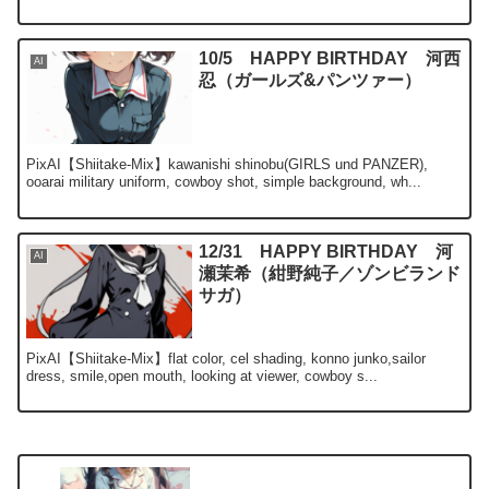
10/5 HAPPY BIRTHDAY 河西
AI
忍（ガールズ&パンツァー）
PixAI【Shiitake-Mix】kawanishi shinobu(GIRLS und PANZER),
ooarai military uniform, cowboy shot, simple background, wh...
12/31 HAPPY BIRTHDAY 河
AI
瀬茉希（紺野純子／ゾンビランド
サガ）
PixAI【Shiitake-Mix】flat color, cel shading, konno junko,sailor
dress, smile,open mouth, looking at viewer, cowboy s...