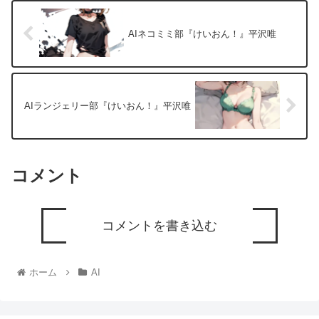
AIネコミミ部『けいおん！』平沢唯
AIランジェリー部『けいおん！』平沢唯
コメント
コメントを書き込む
ホーム
AI