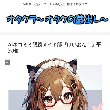
AI画像・小説・プラモデルなど、創作活動ブログ
AIネコミミ眼鏡メイド部『けいおん！』平
沢唯
AI