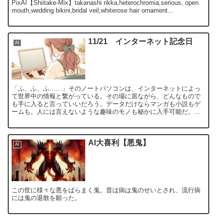
PixAI【Shiitake-Mix】takanashi rikka,heterochromia,serious, open
mouth,wedding bikini,bridal veil,whiterose hair ornament...
11/21 インターネット記念日
AI
「ふ、ふ、ふ……」そのノートパソコンは、インターネットによっ
て世界中の情報と繋がっている。その場に居ながら、どんなもので
も手に入ると言っていいだろう。データだけならマンガも小説もゲ
ームも。人には言えないような趣味のモノも秘かに入手可能だ。...
AI大喜利【悪鬼】
AI
この世に様々な悪をばらまく鬼。昔は病は鬼のせいとされ、流行病
には鬼の退散を願った。