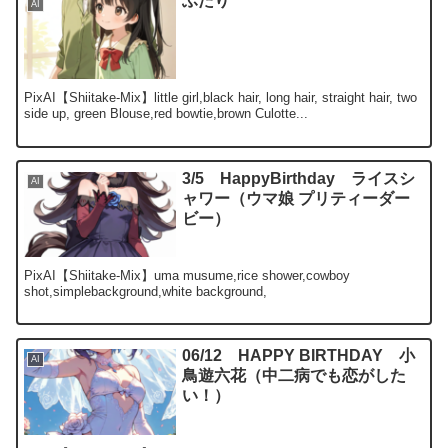
ふたり
AI
PixAI【Shiitake-Mix】little girl,black hair, long hair, straight hair, two
side up, green Blouse,red bowtie,brown Culotte...
3/5 HappyBirthday ライスシ
AI
ャワー（ウマ娘 プリティーダー
ビー）
PixAI【Shiitake-Mix】uma musume,rice shower,cowboy
shot,simplebackground,white background,
06/12 HAPPY BIRTHDAY 小
AI
鳥遊六花（中二病でも恋がした
い！）