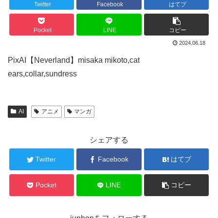
Twitter
Facebook
はてブ
Pocket
LINE
コピー
2024.06.18
PixAI【Neverland】misaka mikoto,cat
ears,collar,sundress
AI
アニメ
マンガ
シェアする
Twitter
Facebook
はてブ
Pocket
LINE
コピー