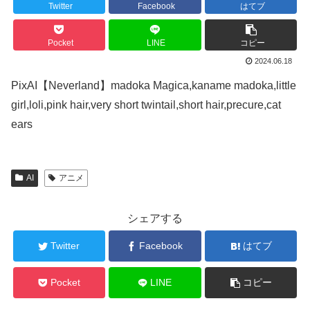
Twitter
Facebook
はてブ
Pocket
LINE
コピー
2024.06.18
PixAI【Neverland】madoka Magica,kaname madoka,little
girl,loli,pink hair,very short twintail,short hair,precure,cat
ears
AI
アニメ
シェアする
Twitter
Facebook
はてブ
Pocket
LINE
コピー