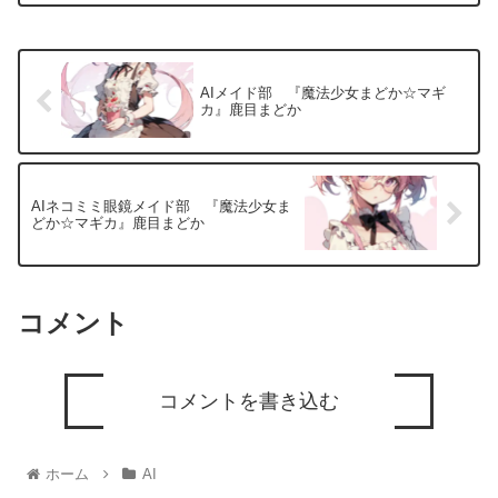
AIメイド部 『魔法少女まどか☆マギ
カ』鹿目まどか
AIネコミミ眼鏡メイド部 『魔法少女ま
どか☆マギカ』鹿目まどか
コメント
コメントを書き込む
ホーム
AI