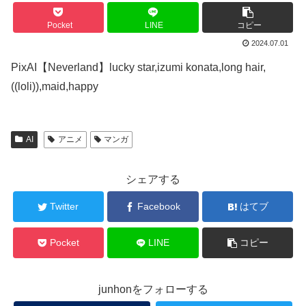
Pocket
LINE
コピー
2024.07.01
PixAI【Neverland】lucky star,izumi konata,long hair,
((loli)),maid,happy
AI
アニメ
マンガ
シェアする
Twitter
Facebook
はてブ
Pocket
LINE
コピー
junhonをフォローする