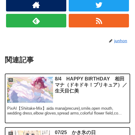
junhon
関連記事
8/4 HAPPY BIRTHDAY 相田
AI
マナ（ドキドキ！プリキュア）／
生天目仁美
PixAI【Shiitake-Mix】aida mana(precure),smile,open mouth,
wedding dress,elbow gloves,spread arms,colorful flower field,co...
07/25 かき氷の日
AI