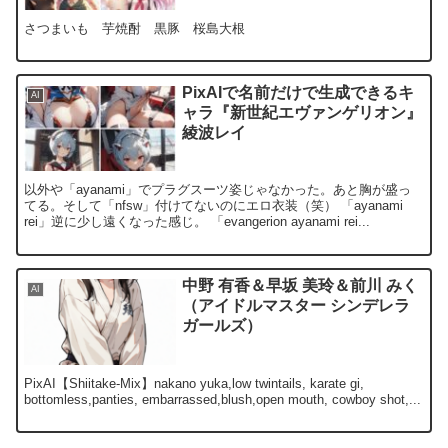
さつまいも 芋焼酎 黒豚 桜島大根
PixAIで名前だけで生成できるキ
AI
ャラ『新世紀エヴァンゲリオン』
綾波レイ
以外や「ayanami」でプラグスーツ姿じゃなかった。あと胸が盛っ
てる。そして「nfsw」付けてないのにエロ衣装（笑） 「ayanami
rei」逆に少し遠くなった感じ。 「evangerion ayanami rei...
中野 有香＆早坂 美玲＆前川 みく
AI
（アイドルマスター シンデレラ
ガールズ）
PixAI【Shiitake-Mix】nakano yuka,low twintails, karate gi,
bottomless,panties, embarrassed,blush,open mouth, cowboy shot,...