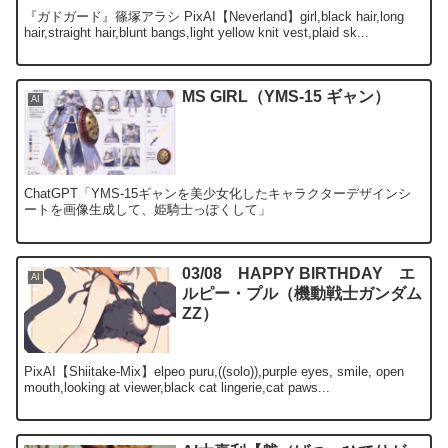
『ガドガード』篠塚アラシ PixAI【Neverland】girl,black hair,long
hair,straight hair,blunt bangs,light yellow knit vest,plaid sk...
MS GIRL（YMS-15 ギャン）
AI
ChatGPT「YMS-15ギャンを美少女化したキャラクターデザインシ
ートを画像生成して、姫騎士っぽくして」
03/08 HAPPY BIRTHDAY エ
AI
ルピー・プル（機動戦士ガンダム
ZZ）
PixAI【Shiitake-Mix】elpeo puru,((solo)),purple eyes, smile, open
mouth,looking at viewer,black cat lingerie,cat paws...