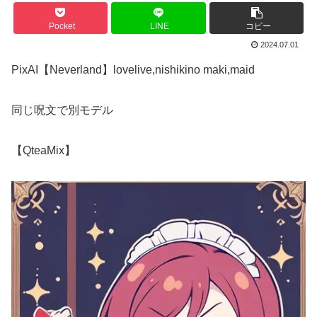
Pocket
LINE
コピー
2024.07.01
PixAI【Neverland】lovelive,nishikino maki,maid
同じ呪文で別モデル
【QteaMix】