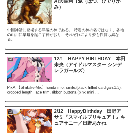
AI大喜利【魃（ばつ、ひでりが
AI
み）
中国神話に登場する旱魃の神である。 特定の神の名ではなく、各地
の山川に旱魃を起こす神がおり、それぞれにより姿も性質も異な
る。
12/1 HAPPY BIRTHDAY 本田
AI
未央（アイドルマスター シンデ
レラガールズ）
PixAI【Shiitake-Mix】honda mio, smile,(black frilled cardigan:1.3),
cropped length, lace trim, ribbon buttons,(pink mini ...
2/12 HappyBirthday 田野ア
AI
サミ『スマイルプリキュア！』キ
ュアサニー／日野あかね