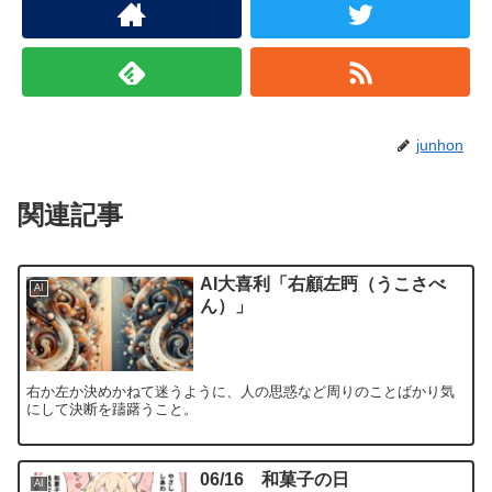
junhon
関連記事
AI大喜利「右顧左眄（うこさべ
AI
ん）」
右か左か決めかねて迷うように、人の思惑など周りのことばかり気
にして決断を躊躇うこと。
06/16 和菓子の日
AI