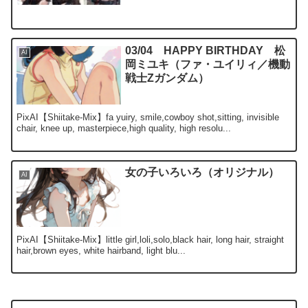
03/04 HAPPY BIRTHDAY 松
AI
岡ミユキ（ファ・ユイリィ／機動
戦士Zガンダム）
PixAI【Shiitake-Mix】fa yuiry, smile,cowboy shot,sitting, invisible
chair, knee up, masterpiece,high quality, high resolu...
女の子いろいろ（オリジナル）
AI
PixAI【Shiitake-Mix】little girl,loli,solo,black hair, long hair, straight
hair,brown eyes, white hairband, light blu...