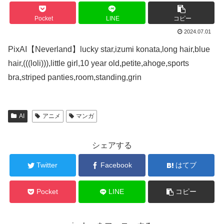
Pocket
LINE
コピー
2024.07.01
PixAI【Neverland】lucky star,izumi konata,long hair,blue
hair,(((loli))),little girl,10 year old,petite,ahoge,sports
bra,striped panties,room,standing,grin
AI
アニメ
マンガ
シェアする
Twitter
Facebook
はてブ
Pocket
LINE
コピー