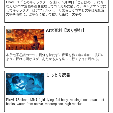
ChatGPT「このキャラクターを使い、5月18日「ことばの日」にち
なんだ4コマ漫画を画像生成してコミカルに描いて、ギャグマンガに
してキャラクターはデフォルメし、可愛らしくコマと文字は縦配置
文字を明瞭に、誤字なく描いて描いた後に、文字の...
AI大喜利【送り提灯】
AI
本所七不思議の一つ。提灯を持たずに夜道を歩く者の前に、提灯の
ように揺れる明かりが、あたかも人を送って行くように現れる。
しっとり読書
AI
PixAI【Shiitake-Mix】1girl, lying, full body, reading book, stacks of
books, water, from above, masterpiece, high resolut...