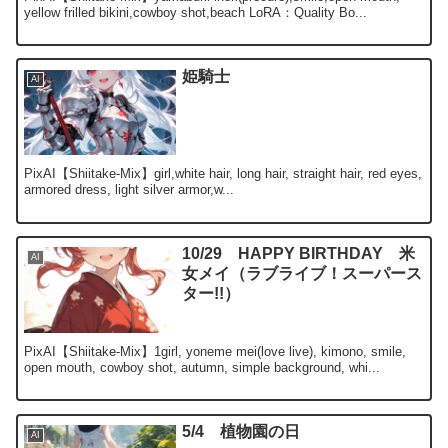
yellow frilled bikini,cowboy shot,beach LoRA：Quality Bo...
姫騎士
AI
PixAI【Shiitake-Mix】girl,white hair, long hair, straight hair, red eyes,
armored dress, light silver armor,w...
10/29 HAPPY BIRTHDAY 米
AI
女メイ（ラブライブ！スーパース
ター!!）
PixAI【Shiitake-Mix】1girl, yoneme mei(love live), kimono, smile,
open mouth, cowboy shot, autumn, simple background, whi...
5/4 植物園の日
AI