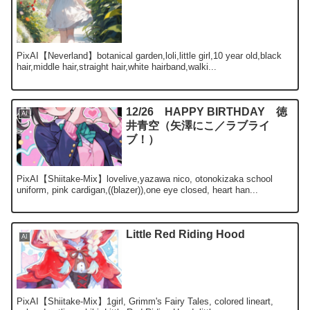
PixAI【Neverland】botanical garden,loli,little girl,10 year old,black
hair,middle hair,straight hair,white hairband,walki...
12/26 HAPPY BIRTHDAY 徳
AI
井青空（矢澤にこ／ラブライ
ブ！）
PixAI【Shiitake-Mix】lovelive,yazawa nico, otonokizaka school
uniform, pink cardigan,((blazer)),one eye closed, heart han...
Little Red Riding Hood
AI
PixAI【Shiitake-Mix】1girl, Grimm's Fairy Tales, colored lineart,