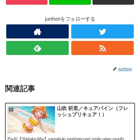
junhonをフォローする
junhon
関連記事
山吹 祈里／キュアパイン（フレ
AI
ッシュプリキュア！）
PixAI【Shiitake-Mix】yamabuki inori(precure),smile,open mouth,