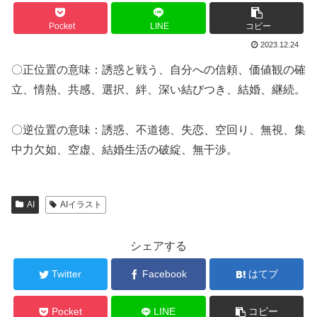
Pocket
LINE
コピー
2023.12.24
〇正位置の意味：誘惑と戦う、自分への信頼、価値観の確
立、情熱、共感、選択、絆、深い結びつき、結婚、継続。
〇逆位置の意味：誘惑、不道徳、失恋、空回り、無視、集
中力欠如、空虚、結婚生活の破綻、無干渉。
AI
AIイラスト
シェアする
Twitter
Facebook
はてブ
Pocket
LINE
コピー