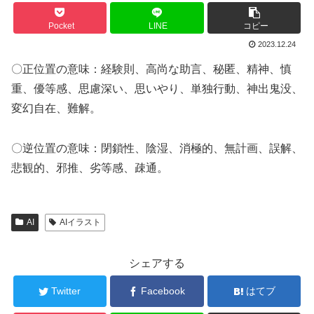
Pocket
LINE
コピー
2023.12.24
〇正位置の意味：経験則、高尚な助言、秘匿、精神、慎
重、優等感、思慮深い、思いやり、単独行動、神出鬼没、
変幻自在、難解。
〇逆位置の意味：閉鎖性、陰湿、消極的、無計画、誤解、
悲観的、邪推、劣等感、疎通。
AI
AIイラスト
シェアする
Twitter
Facebook
はてブ