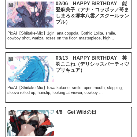
02/06 HAPPY BIRTHDAY 能
AI
登麻美子（アナ・コッポラ／苺ま
しまろ＆塚本八雲／スクールラン
ブル）
PixAI【Shiitake-Mix】1girl, ana coppola, Gothic Lolita, smile,
cowboy shot, wariza, roses on the floor, masterpiece, high...
03/13 HAPPY BIRTHDAY 芙
AI
羽ここね（デリシャスパーティ♡
プリキュア）
PixAI【Shiitake-Mix】fuwa kokone, smile, open mouth, skipping,
sleeve rolled up, hairclip, looking at viewer, cowboy ...
4/8 Get Wildの日
AI