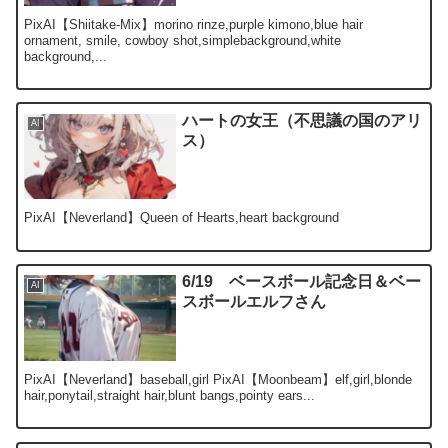
PixAI【Shiitake-Mix】morino rinze,purple kimono,blue hair
ornament, smile, cowboy shot,simplebackground,white
background,...
ハートの女王（不思議の国のアリ
AI
ス）
PixAI【Neverland】Queen of Hearts,heart background
6/19 ベースボール記念日＆ベー
AI
スボールエルフさん
PixAI【Neverland】baseball,girl PixAI【Moonbeam】elf,girl,blonde
hair,ponytail,straight hair,blunt bangs,pointy ears...