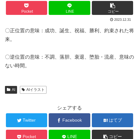
Pocket
LINE
コピー
2023.12.31
〇正位置の意味：成功、誕生、祝福、勝利、約束された将
来。
〇逆位置の意味：不調、落胆、衰退、堕胎・流産、意味の
ない時間。
AI
AIイラスト
シェアする
Twitter
Facebook
はてブ
Pocket
LINE
コピー