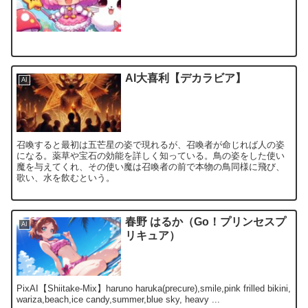
AI大喜利【デカラビア】
AI
召喚すると最初は五芒星の姿で現れるが、召喚者が命じれば人の姿
になる。薬草や宝石の効能を詳しく知っている。鳥の姿をした使い
魔を与えてくれ、その使い魔は召喚者の前で本物の鳥同様に飛び、
歌い、水を飲むという。
春野 はるか（Go！プリンセスプ
AI
リキュア）
PixAI【Shiitake-Mix】haruno haruka(precure),smile,pink frilled bikini,
wariza,beach,ice candy,summer,blue sky, heavy ...