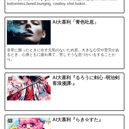
bottomless,bored,lounging, cowboy shot,lookin...
AI大喜利「青色吐息」
AI
非常に困ったときに出す元気のないため息。大きな心労や苦労があ
るとき、心身ともに疲れ果て、苦しそうな息づかいをすることか
ら。
AI大喜利『るろうに剣心 -明治剣
AI
客浪漫譚-』
AI大喜利『らき☆すた』
AI