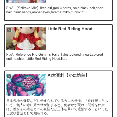
PixAI【Shiitake-Mix】little girl,((oni)),horns, solo,black hair,short
hair, blunt bangs,amber eyes,tareme,miko,miniskirt,...
Little Red Riding Hood
AI
PixAI Reference Pro Grimm's Fairy Tales,colored lineart,colored
outline,chibi, Little Red Riding Hood,little...
AI大喜利【かに坊主】
AI
日本各地の寺院などに伝えられているカニの妖怪。「化け蟹」とも
いう。無人の寺に旅の僧が泊まると、何者かが現れて問答を仕掛
け、僧がその者をカニの妖怪だと正体を暴いて退治する、といった
伝説や昔話として知られる。