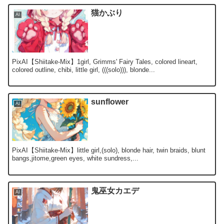
猫かぶり
AI
PixAI【Shiitake-Mix】1girl, Grimms' Fairy Tales, colored lineart,
colored outline, chibi, little girl, (((solo))), blonde...
sunflower
AI
PixAI【Shiitake-Mix】little girl,(solo), blonde hair, twin braids, blunt
bangs,jitome,green eyes, white sundress,...
鬼巫女カエデ
AI