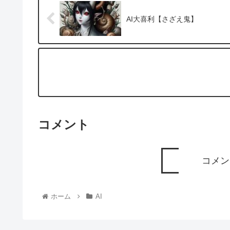
AI大喜利【さざえ鬼】
コメント
コメン
ホーム
AI