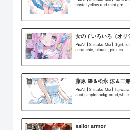
pastel yellow and mint gre...
女の子いろいろ（オリ
AI
PixAI【Shiitake-Mix】1girl, loli,
scrunchie, blouse, pink ca...
藤原 肇＆松永 涼＆三
AI
PixAI【Shiitake-Mix】fujiwara 
shot,simplebackground,white
sailor armor
AI