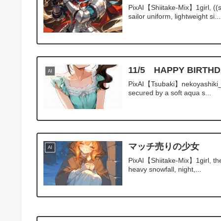
PixAI【Shiitake-Mix】1girl, ((s
sailor uniform, lightweight si...
11/5 HAPPY B
AI
PixAI【Tsubaki】nekoyashiki_mayu
secured by a soft aqua s...
マッチ売りの少女
AI
PixAI【Shiitake-Mix】1girl, the l
heavy snowfall, night,...