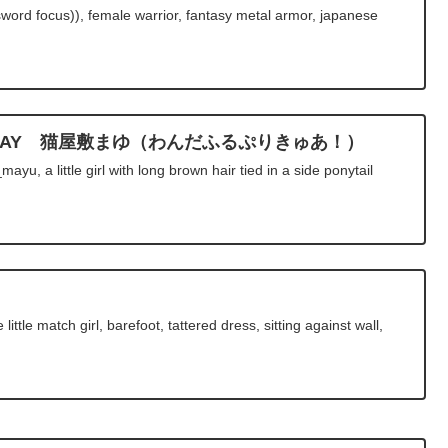
word focus)), female warrior, fantasy metal armor, japanese
IRTHDAY 猫屋敷まゆ（わんだふるぷりきゅあ！）
, a little girl with long brown hair tied in a side ponytail
ittle match girl, barefoot, tattered dress, sitting against wall,