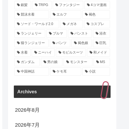
銀髪
TRPG
ファンタジー
4コマ漫画
競泳水着
エルフ
褐色
ソード・ワールド2.0
メガネ
コスプレ
ランジェリー
ブルマ
パンスト
浴衣
猫ランジェリー
パンツ
褐色娘
巨乳
水着
ニーハイ
モビルスーツ
和メイド
ガンダム
男の娘
モンスター
MS
中国神話
ケモ耳
小説
Archives
2026年8月
2026年7月