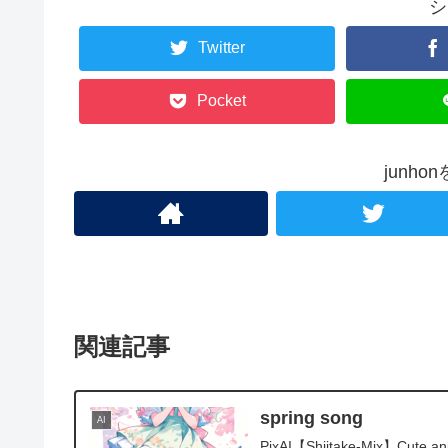
シ
Twitter
Pocket
junh
関連記事
spring song
AI
PixAI【Shiitake-Mix】Cute anim