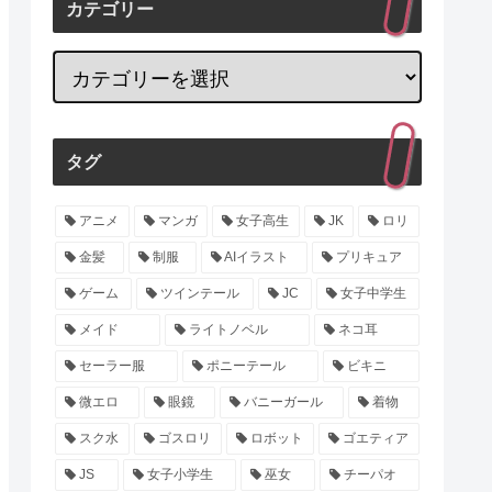
カテゴリー
タグ
アニメ
マンガ
女子高生
JK
ロリ
金髪
制服
AIイラスト
プリキュア
ゲーム
ツインテール
JC
女子中学生
メイド
ライトノベル
ネコ耳
セーラー服
ポニーテール
ビキニ
微エロ
眼鏡
バニーガール
着物
スク水
ゴスロリ
ロボット
ゴエティア
JS
女子小学生
巫女
チーパオ