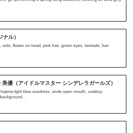
ジナル）
 solo, flower on head, pink hair, green eyes, twintails, hair
船 美優（アイドルマスター シンデレラガールズ）
hajime,light blue sundress, smile,open mouth, cowboy
 background...