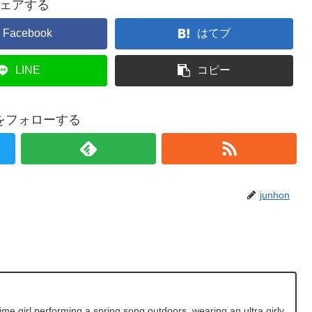
ェアする
Facebook
はてブ
LINE
コピー
onをフォローする
junhon
e girl performing a spring song outdoors, wearing an ultra girly