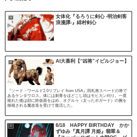
女体化『るろうに剣心 -明治剣客
AI
浪漫譚-』緋村剣心
AI大喜利【“凶将”イビルジョー】
AI
『ソード・ワールド2.0リプレイ from USA』四札将スペードの将で
あるケンタウロス。体には刺青をほどこし頭はモヒカン刈り。一度
敗れた後は顔に鉄仮面をはめ、オグルゥ（太ったボガード）の腕を
移植される魔改造を受けて復活した。
6/18 HAPPY BIRTHDAY かか
AI
ずゆみ『真月譚 月姫』翡翠＆