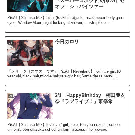
『スーパーロボット大戦OG』ゼ
オラ・シュバイツァー
PixAI【Shiitake-Mix】hisui (tsukihime),solo, maid,upper body,green
eyes, Window,Moon,night,looking at viewer, masterpiece...
今日のロリ
AI
「メリークリスマス、です」 PixAI【Neverland】 loli,little girl,10
year old,black hair,middle hair,straight hair,Santa dress,party ...
2/1 HappyBirthday 楠田亜衣
AI
奈『ラブライブ！』東條希
PixAI【Shiitake-Mix】lovelive,1girl, solo, toujyou nozomi, school
uniform, otonokizaka school uniform,blazer,smile, cowbo...