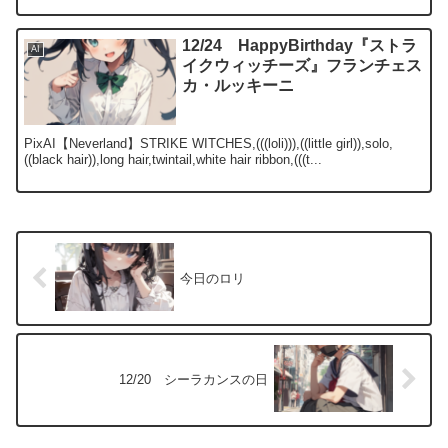
12/24 HappyBirthday『ストラ
AI
イクウィッチーズ』フランチェス
カ・ルッキーニ
PixAI【Neverland】STRIKE WITCHES,(((loli))),((little girl)),solo,
((black hair)),long hair,twintail,white hair ribbon,(((t...
今日のロリ
12/20 シーラカンスの日