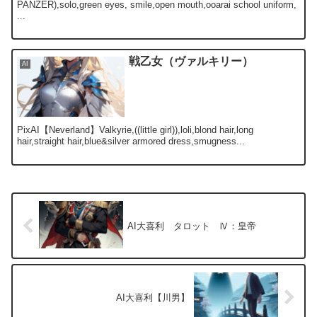
PANZER),solo,green eyes, smile,open mouth,ooarai school uniform,
...
戦乙女（ヴァルキリー）
AI
PixAI【Neverland】Valkyrie,((little girl)),loli,blond hair,long
hair,straight hair,blue&silver armored dress,smugness...
AI大喜利 タロット Ⅳ：皇帝
AI大喜利【川男】