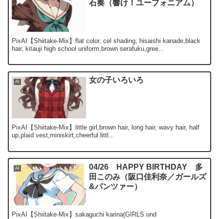
石奏（響け！ユーフォニアム）
PixAI【Shiitake-Mix】flat color, cel shading, hisaishi kanade,black
hair, kitauji high school uniform,brown serafuku,gree...
女の子いろいろ
AI
PixAI【Shiitake-Mix】little girl,brown hair, long hair, wavy hair, half
up,plaid vest,miniskirt,cheerful littl...
04/26 HAPPY BIRTHDAY 多
AI
田このみ（阪口佳利奈／ガールズ
&パンツァー）
PixAI【Shiitake-Mix】sakaguchi karina(GIRLS und