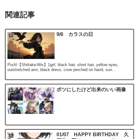
関連記事
9/6 カラスの日
AI
PixAI【Shiitake-Mix】1girl, black hair, short hair, yellow eyes,
outstretched arm, black dress, crow perched on hand, sun...
ボツにしたけど出来のいい画像
AI
01/07 HAPPY BIRTHDAY 久
AI