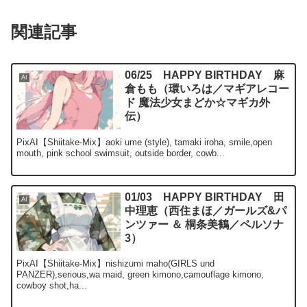
関連記事
06/25 HAPPY BIRTHDAY 麻
AI
倉もも（環いろは／マギアレコー
ド 魔法少女まどか☆マギカ外
伝）
PixAI【Shiitake-Mix】aoki ume (style), tamaki iroha, smile,open
mouth, pink school swimsuit, outside border, cowb...
01/03 HAPPY BIRTHDAY 田
AI
中理恵（西住まほ／ガールズ&パ
ンツァー ＆ 桐条美鶴／ペルソナ
3）
PixAI【Shiitake-Mix】nishizumi maho(GIRLS und
PANZER),serious,wa maid, green kimono,camouflage kimono,
cowboy shot,ha...