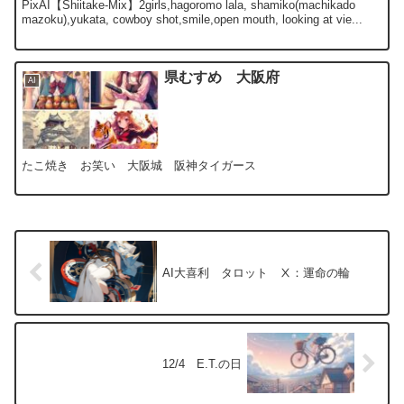
PixAI【Shiitake-Mix】2girls,hagoromo lala, shamiko(machikado
mazoku),yukata, cowboy shot,smile,open mouth, looking at vie...
県むすめ 大阪府
AI
たこ焼き お笑い 大阪城 阪神タイガース
AI大喜利 タロット Ⅹ：運命の輪
12/4 E.T.の日