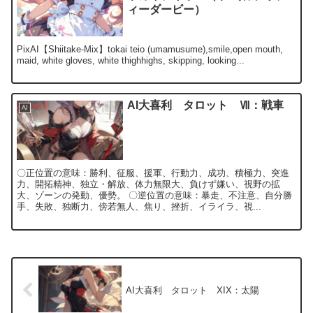
ィーダービー）
PixAI【Shiitake-Mix】tokai teio (umamusume),smile,open mouth,
maid, white gloves, white thighhighs, skipping, looking...
AI大喜利 タロット Ⅶ：戦車
AI
〇正位置の意味：勝利、征服、援軍、行動力、成功、積極力、突進
力、開拓精神、独立・解放、体力無限大、負けず嫌い、視野の拡
大、ゾーンの発動、優勢。 〇逆位置の意味：暴走、不注意、自分勝
手、失敗、独断力、傍若無人、焦り、挫折、イライラ、視...
AI大喜利 タロット XIX：太陽