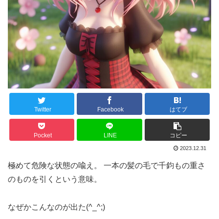
Twitter
Facebook
はてブ
Pocket
LINE
コピー
2023.12.31
極めて危険な状態の喩え。 一本の髪の毛で千鈞もの重さ
のものを引くという意味。
なぜかこんなのが出た(^_^;)