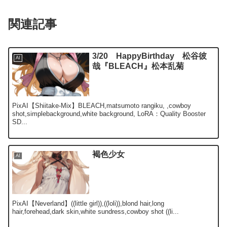
関連記事
3/20 HappyBirthday 松谷彼
AI
哉『BLEACH』松本乱菊
PixAI【Shiitake-Mix】BLEACH,matsumoto rangiku, ,cowboy
shot,simplebackground,white background, LoRA：Quality Booster
SD...
褐色少女
AI
PixAI【Neverland】((little girl)),((loli)),blond hair,long
hair,forehead,dark skin,white sundress,cowboy shot ((li...