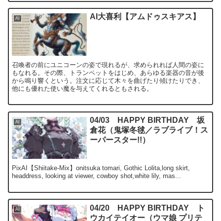
AI大喜利【アムドゥスキアス】
AI
召喚者の前にユニコーンの姿で現れるが、求められれば人間の姿に
もなれる。その際、トランペットをはじめ、あらゆる楽器の音が後
から鳴り響くという。注文に応じて木々を曲げたり傾けたりでき、
他にも優れた使い魔を与えてくれるともされる。
04/03 HAPPY BIRTHDAY 坂
AI
倉花（鬼塚冬毬／ラブライブ！ス
ーパースター!!）
PixAI【Shiitake-Mix】onitsuka tomari, Gothic Lolita,long skirt,
headdress, looking at viewer, cowboy shot,white lily, mas...
04/20 HAPPY BIRTHDAY ト
AI
ウカイテイオー（ウマ娘 プリテ