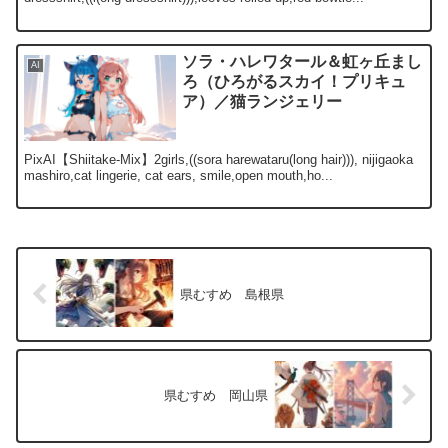
ソラ・ハレワタール＆虹ヶ丘まし
AI
ろ（ひろがるスカイ！プリキュ
ア）／猫ランジェリー
PixAI【Shiitake-Mix】2girls,((sora harewataru(long hair))), nijigaoka
mashiro,cat lingerie, cat ears, smile,open mouth,ho...
県むすめ 島根県
県むすめ 岡山県