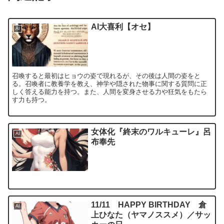
AI大喜利【オセ】
AI
召喚すると最初はヒョウの姿で現れるが、その後は人間の姿をと
る。召喚者に教養学を教え、神学や隠された物事に関する質問に正
しく答える能力を持つ。また、人間を変身させる力や狂気をもたら
す力も持つ。
女体化『終末のワルキューレ』呂
AI
布奉先
11/11 HAPPY BIRTHDAY 倉
AI
上ひなた（ヤマノススメ）／サッ