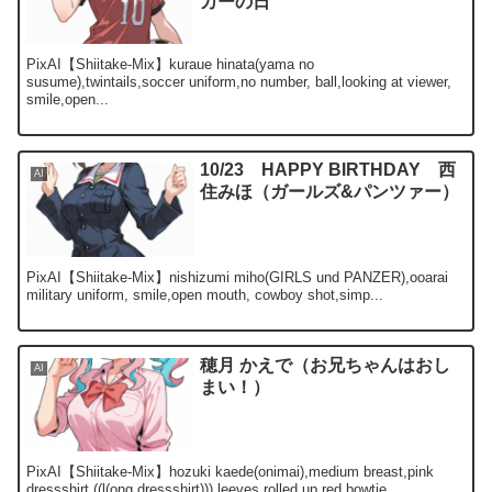
カーの日
PixAI【Shiitake-Mix】kuraue hinata(yama no
susume),twintails,soccer uniform,no number, ball,looking at viewer,
smile,open...
10/23 HAPPY BIRTHDAY 西
AI
住みほ（ガールズ&パンツァー）
PixAI【Shiitake-Mix】nishizumi miho(GIRLS und PANZER),ooarai
military uniform, smile,open mouth, cowboy shot,simp...
穂月 かえで（お兄ちゃんはおし
AI
まい！）
PixAI【Shiitake-Mix】hozuki kaede(onimai),medium breast,pink
dressshirt,((l(ong dressshirt))),leeves rolled up,red bowtie...