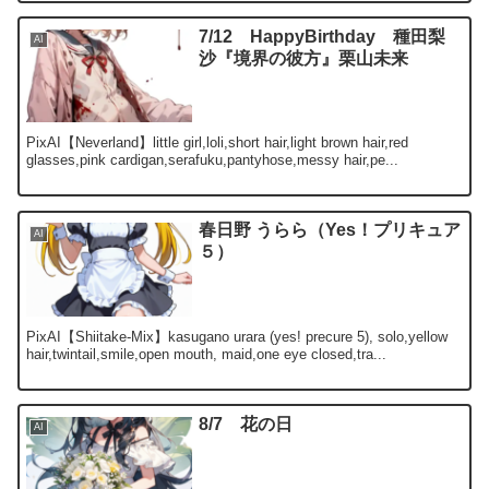
7/12 HappyBirthday 種田梨
AI
沙『境界の彼方』栗山未来
PixAI【Neverland】little girl,loli,short hair,light brown hair,red
glasses,pink cardigan,serafuku,pantyhose,messy hair,pe...
春日野 うらら（Yes！プリキュア
AI
５）
PixAI【Shiitake-Mix】kasugano urara (yes! precure 5), solo,yellow
hair,twintail,smile,open mouth, maid,one eye closed,tra...
8/7 花の日
AI