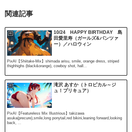
関連記事
10/24 HAPPY BIRTHDAY 島
AI
田愛里寿（ガールズ&パンツァ
ー）／ハロウィン
PixAI【Shiitake-Mix】shimada arisu, smile, orange dress, striped
thighhighs (black&orange), cowboy shot, hall...
滝沢 あすか（トロピカル～ジ
AI
ュ！プリキュア）
PixAI【Featureless Mix Illustrious】takizawa
asuka(precure),smile,long ponytail,red bikini,leaning forward,looking
back, ...