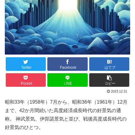
Twitter
Facebook
はてブ
Pocket
LINE
コピー
2023.12.31
昭和33年（1958年）7月から、昭和36年（1961年）12月
まで、42か月間続いた高度経済成長時代の好景気の通
称。 神武景気、伊弉諾景気と並び、戦後高度成長時代の
好景気のひとつ。