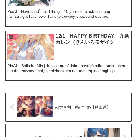
PixAI【Neverland】loli,little girl,10 year old,black hair,long
hair,straight hair,flower hairclip,cowboy shot,sundress,bo...
12/1 HAPPY BIRTHDAY 九条
AI
カレン（きんいろモザイク
PixAI【Shiitake-Mix】kujou karen(kiniro mosaic),miko, smile,open
mouth, cowboy shot,simplebackground, masterpiece,high qu...
AI大喜利 県むすめ【秋田県】