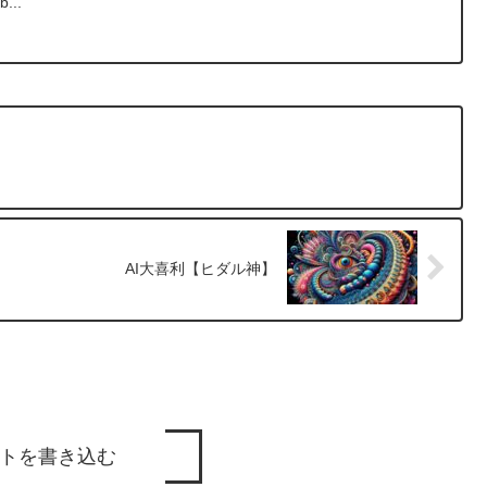
b...
AI大喜利【ヒダル神】
トを書き込む