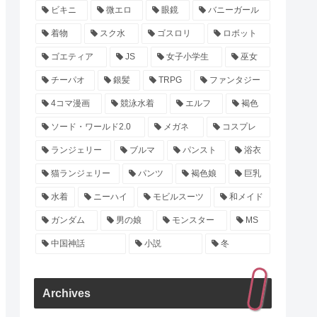
ビキニ
微エロ
眼鏡
バニーガール
着物
スク水
ゴスロリ
ロボット
ゴエティア
JS
女子小学生
巫女
チーパオ
銀髪
TRPG
ファンタジー
4コマ漫画
競泳水着
エルフ
褐色
ソード・ワールド2.0
メガネ
コスプレ
ランジェリー
ブルマ
パンスト
浴衣
猫ランジェリー
パンツ
褐色娘
巨乳
水着
ニーハイ
モビルスーツ
和メイド
ガンダム
男の娘
モンスター
MS
中国神話
小説
冬
Archives