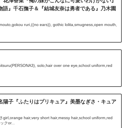
rthday 花澤香菜『俺の妹がこんなに可愛いわけがない』
物語』千石撫子＆『結城友奈は勇者である』乃木園
outo,gokou ruri,((no ears)), gothic lolita,smugness,open mouth,
）
itsuru(PERSONA3), solo,hair over one eye,school uniform,red
hday 本名陽子『ふたりはプリキュア』美墨なぎさ・キュア
orange hair,very short hair,messy hair,school uniform,red
ックor...