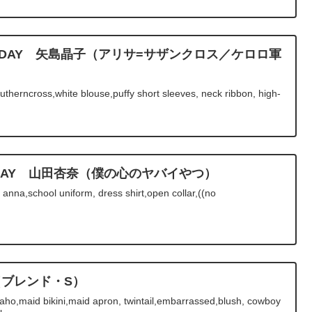
BIRTHDAY 矢島晶子（アリサ=サザンクロス／ケロロ軍
therncross,white blouse,puffy short sleeves, neck ribbon, high-
RTHDAY 山田杏奈（僕の心のヤバイやつ）
na,school uniform, dress shirt,open collar,((no
（ブレンド・S）
ho,maid bikini,maid apron, twintail,embarrassed,blush, cowboy