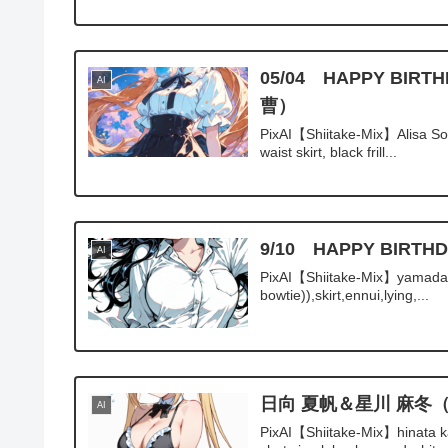
05/04 HAPPY 
AI
曹）
PixAI【Shiitake-Mix】Alisa Sou
waist skirt, black frill...
9/10 HAPPY BI
AI
PixAI【Shiitake-Mix】yamada an
bowtie)),skirt,ennui,lying,...
日向 夏帆＆星川 麻冬
AI
PixAI【Shiitake-Mix】hinata ka