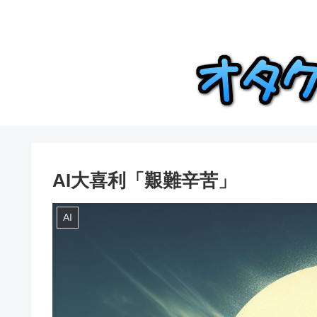
AI大喜利「艱難辛苦」
AI