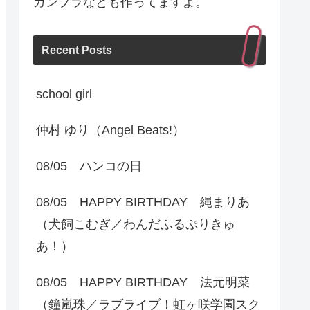
ガンプラなども作ってますよ。
Recent Posts
school girl
仲村 ゆり（Angel Beats!）
08/05 ハンコの日
08/05 HAPPY BIRTHDAY 縄まりあ
（犬飼こむぎ／わんだふるぷりきゅ
あ！）
08/05 HAPPY BIRTHDAY 法元明菜
（鐘嵐珠／ラブライブ！虹ヶ咲学園スク