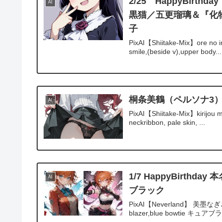
2/25 HappyBi
AI
黒猫／五更瑠璃＆『化
子
PixAI【Shiitake-Mix】ore no im
smile,(beside v),upper body...
桐条美鶴（ペルソナ3
AI
PixAI【Shiitake-Mix】kirijou m
neckribbon, pale skin, ...
1/7 HappyBirt
AI
ブラック
PixAI【Neverland】 美墨なぎさgirl,
blazer,blue bowtie キュアブラ