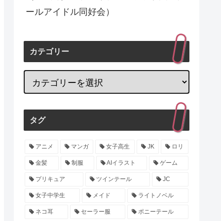
ールアイドル同好会）
カテゴリー
タグ
アニメ
マンガ
女子高生
JK
ロリ
金髪
制服
AIイラスト
ゲーム
プリキュア
ツインテール
JC
女子中学生
メイド
ライトノベル
ネコ耳
セーラー服
ポニーテール