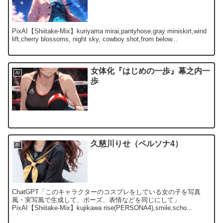
PixAI【Shiitake-Mix】kuriyama mirai,pantyhose,gray miniskirt,wind
lift,cherry blossoms, night sky, cowboy shot,from below...
女体化『はじめの一歩』幕之内一
AI
歩
久慈川りせ（ペルソナ4）
AI
ChatGPT「このキャラクターのコスプレをしている女の子を写真
風・実写風で生成して、ポーズ、表情などを同じにして」
PixAI【Shiitake-Mix】kujikawa rise(PERSONA4),smile,scho...