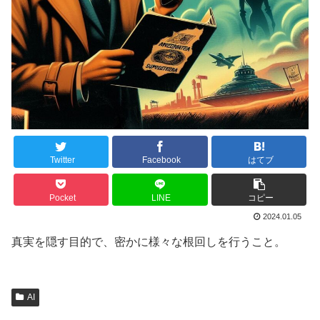
Twitter
Facebook
はてブ
Pocket
LINE
コピー
2024.01.05
真実を隠す目的で、密かに様々な根回しを行うこと。
AI