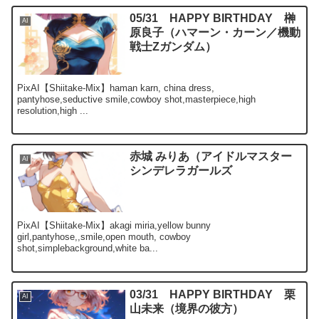
05/31 HAPPY BIRTHDAY 榊
AI
原良子（ハマーン・カーン／機動
戦士Zガンダム）
PixAI【Shiitake-Mix】haman karn, china dress,
pantyhose,seductive smile,cowboy shot,masterpiece,high
resolution,high ...
赤城 みりあ（アイドルマスター
AI
シンデレラガールズ
PixAI【Shiitake-Mix】akagi miria,yellow bunny
girl,pantyhose,,smile,open mouth, cowboy
shot,simplebackground,white ba...
03/31 HAPPY BIRTHDAY 栗
AI
山未来（境界の彼方）