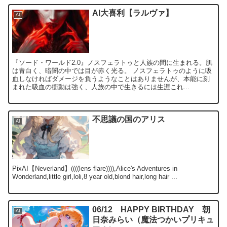
AI大喜利【ラルヴァ】
AI
『ソード・ワールド2.0』ノスフェラトゥと人族の間に生まれる。肌
は青白く、暗闇の中では目が赤く光る。 ノスフェラトゥのように吸
血しなければダメージを負うようなことはありませんが、本能に刻
まれた吸血の衝動は強く、人族の中で生きるには生涯これ...
不思議の国のアリス
AI
PixAI【Neverland】((((lens flare)))),Alice's Adventures in
Wonderland,little girl,loli,8 year old,blond hair,long hair ...
06/12 HAPPY BIRTHDAY 朝
AI
日奈みらい（魔法つかいプリキュ