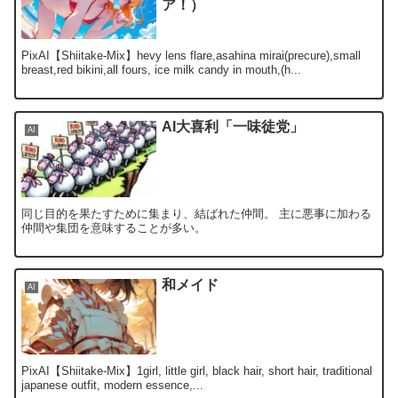
ア！）
PixAI【Shiitake-Mix】hevy lens flare,asahina mirai(precure),small
breast,red bikini,all fours, ice milk candy in mouth,(h...
AI大喜利「一味徒党」
AI
同じ目的を果たすために集まり、結ばれた仲間。 主に悪事に加わる
仲間や集団を意味することが多い。
和メイド
AI
PixAI【Shiitake-Mix】1girl, little girl, black hair, short hair, traditional
japanese outfit, modern essence,...