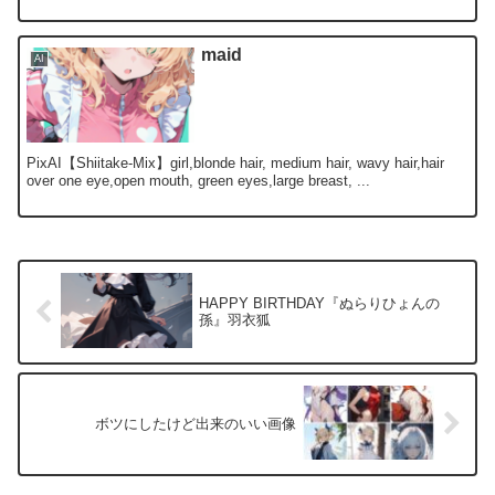
maid
AI
PixAI【Shiitake-Mix】girl,blonde hair, medium hair, wavy hair,hair
over one eye,open mouth, green eyes,large breast, ...
HAPPY BIRTHDAY『ぬらりひょんの
孫』羽衣狐
ボツにしたけど出来のいい画像