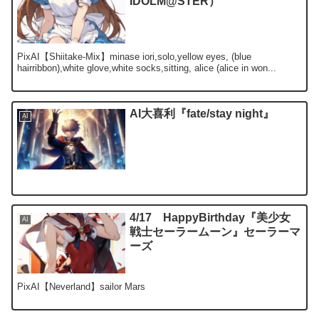
IDOLM@STER）
PixAI【Shiitake-Mix】minase iori,solo,yellow eyes, (blue
hairribbon),white glove,white socks,sitting, alice (alice in won...
AI大喜利『fate/stay night』
AI
4/17 HappyBirthday『美少女
AI
戦士セーラームーン』セーラーマ
ーズ
PixAI【Neverland】sailor Mars