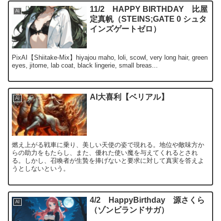
11/2 HAPPY BIRTHDAY 比屋
AI
定真帆（STEINS;GATE 0 シュタ
インズゲートゼロ）
PixAI【Shiitake-Mix】hiyajou maho, loli, scowl, very long hair, green
eyes, jitome, lab coat, black lingerie, small breas...
AI大喜利【ベリアル】
AI
燃え上がる戦車に乗り、美しい天使の姿で現れる。地位や敵味方か
らの助力をもたらし、また、優れた使い魔を与えてくれるとされ
る。しかし、召喚者が生贄を捧げないと要求に対して真実を答えよ
うとしないという。
4/2 HappyBirthday 源さくら
AI
（ゾンビランドサガ）