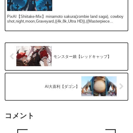
PixAI【Shiitake-Mix】minamoto sakura(zombie land saga), cowboy
shot,night,moon,Graveyard,((4k,8k,Ultra HD)),((Masterpiece...
モンスター娘【レッドキャップ】
AI大喜利【ダゴン】
コメント